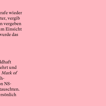
trafe wieder
ter, vergib
en vergeben
um Einsicht
wurde das
ldhaft
kehrt und
s
Mark of
ch-
on NS-
tauschten.
ersönlich