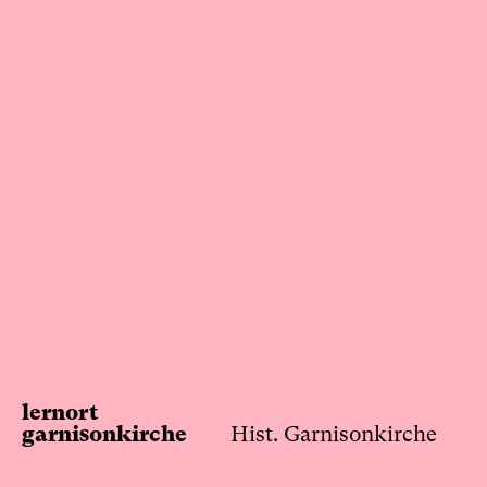
Skip
to
content
lernort
garnisonkirche
Hist. Garnisonkirche