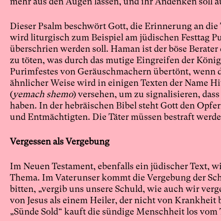
mehr aus den Augen lassen, und ihr Andenken soll a
Dieser Psalm beschwört Gott, die Erinnerung an die 
wird liturgisch zum Beispiel am jüdischen Festtag
überschrien werden soll. Haman ist der böse Berater 
zu töten, was durch das mutige Eingreifen der Köni
Purimfestes von Geräuschmachern übertönt, wenn die 
ähnlicher Weise wird in einigen Texten der Name H
(
yemach shemo
) versehen, um zu signalisieren, da
haben. In der hebräischen Bibel steht Gott den Opfer
und Entmächtigten. Die Täter müssen bestraft werd
Vergessen als Vergebung
Im Neuen Testament, ebenfalls ein jüdischer Text, 
Thema. Im Vaterunser kommt die Vergebung der Schu
bitten, „vergib uns unsere Schuld, wie auch wir verg
von Jesus als einem Heiler, der nicht von Krankheit 
„Sünde Sold“ kauft die sündige Menschheit los vom T