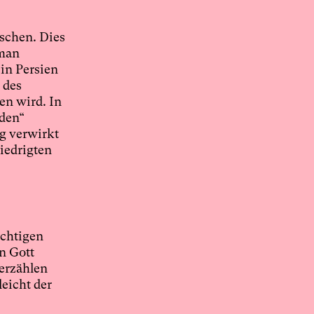
öschen. Dies
aman
 in Persien
 des
en wird. In
rden“
g verwirkt
niedrigten
ichtigen
n Gott
 erzählen
leicht der