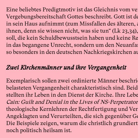
Eine beliebtes Predigtmotiv ist das Gleichnis vom ve
Vergebungsbereitschaft Gottes beschreibt. Gott ist d
in sein Haus aufnimmt (zum Missfallen des älteren, a
ihnen, denn sie wissen nicht, was sie tun“ (Lk 23,3
soll, die kein Schuldbewusstsein haben und keine R
in das begangene Unrecht, sondern um den Neuanfa
so besonders in den deutschen Nachkriegskirchen au
Zwei Kirchenmänner und ihre Vergangenheit
Exemplarisch sollen zwei ordinierte Männer beschri
belasteten Vergangenheit charakteristisch sind. Be
stellten ihr Leben in den Dienst der Kirche. Ihre Le
Cain: Guilt and Denial in the Lives of NS-Perpetrator
theologische Kernlehren der Rechtfertigung und Ve
Angeklagten und Verurteilten, die sich gegenüber G
Die Beispiele zeigen, warum die christlich grundi
noch politisch heilsam ist.