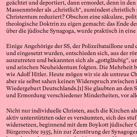
geächtet und deportiert, dann ermordet, denn in den A
Massenmörder als „christlich“, zumindest christlich 
Christentum reduziert? Obschon eine säkulare, polit
theologische Doktrin zu eigen gemacht: das Ende de
über die jüdische Synagoga, wurde praktisch in eine
Einige Angehörige der SS, der Polizeibataillone und
und eingesetzt wurden, entschieden sich, aus der r
auszutreten und bekannten sich als „gottgläubig“, um
und arischen Neuheidentum folgten. Die Mehrheit bl
wie Adolf Hitler. Heute mögen wir sie als untreue Chri
aber sie selbst sahen keinen Widerspruch zwischen i
Wiedergeburt Deutschlands.
[1]
Sie glaubten an den S
und Ermordung verschiedener Minderheiten, vor allem
Nicht nur individuelle Christen, auch die Kirchen al
aktiv unterstützten oder es versäumten, sich des s
widersetzen, beginnend mit dem Boykott jüdischer G
Bürgerrechte 1935, hin zur Zerstörung der Synagogen 