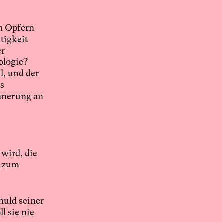
en Opfern
tigkeit
er
ologie?
l, und der
ns
innerung an
 wird, die
s zum
huld seiner
l sie nie