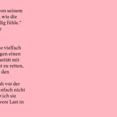
 von seinem
, wie die
dig fühle.“
e
e vielfach
ngen einen
rität mit
 zu retten,
n den
ah vor der
infach nicht
 ich sie
ere Last in