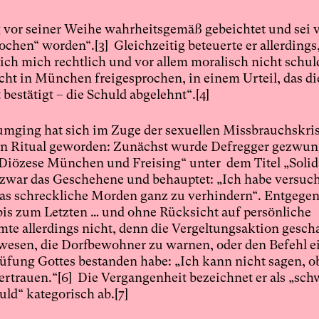
g vor seiner Weihe wahrheitsgemäß gebeichtet und sei
rochen“ worden“.
[3]
Gleichzeitig beteuerte er allerdings
„ich mich rechtlich und vor allem moralisch nicht schul
cht in München freigesprochen, in einem Urteil, das di
bestätigt – die Schuld abgelehnt“.
[4]
 umging hat sich im Zuge der sexuellen Missbrauchskris
ten Ritual geworden: Zunächst wurde Defregger gezwu
 Diözese München und Freising“ unter dem Titel „Solida
 zwar das Geschehene und behauptet: „Ich habe versucht
 das schreckliche Morden ganz zu verhindern“. Entgege
bis zum Letzten … und ohne Rücksicht auf persönliche
te allerdings nicht, denn die Vergeltungsaktion gesch
ewesen, die Dorfbewohner zu warnen, oder den Befehl e
rüfung Gottes bestanden habe: „Ich kann nicht sagen, ob
ertrauen.“
[6]
Die Vergangenheit bezeichnet er als „schw
uld“ kategorisch ab.
[7]