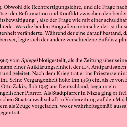
ig. Obwohl die Rechtfertigungslehre, und die Frage nac
ser der Reformation und Konflikt zwischen den beide
tsbewältigung“, also der Frage wie mit einer schuldhaf
de. Was die beiden Biografien unterscheidet ist ihr s
nheit veränderte. Während der eine darauf bestand, d
en sei, legte sich der andere verschiedene Bußdiszipli
 1969 vom
Spiegel
bloßgestellt, als die Zeitung über seine
tmann einer Aufklärungseinheit der 114. Antipartisanen
t und geleitet. Nach dem Krieg trat er ins Priestersemin
t. Seine Vergangenheit holte ihn 1969 ein, als er von 
tto Zakis, floh 1945 aus Deutschland, begann ein
lischer Pfarrer. Als Stadtpfarrer in Nizza ging er frei
utschen Staatsanwaltschaft in Vorbereitung auf den Maj
ern als Zeuge vorgeladen, wo er wahrheitsgemäß aussa
egentrat.