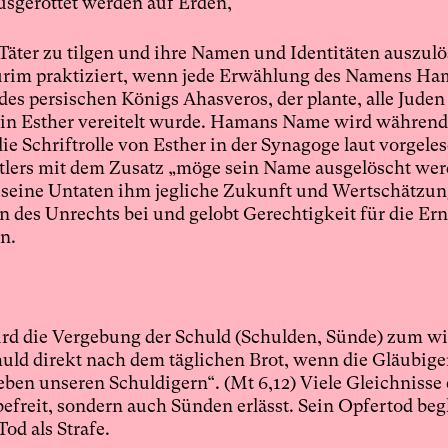
usgerottet werden auf Erden,
Täter zu tilgen und ihre Namen und Identitäten auszul
 Purim praktiziert, wenn jede Erwählung des Namens H
des persischen Königs Ahasveros, der plante, alle Juden
gin Esther vereitelt wurde. Hamans Name wird während
Schriftrolle von Esther in der Synagoge laut vorgeles
itlers mit dem Zusatz „möge sein Name ausgelöscht we
ss seine Untaten ihm jegliche Zukunft und Wertschätzun
n des Unrechts bei und gelobt Gerechtigkeit für die Er
en.
wird die Vergebung der Schuld (Schulden, Sünde) zum w
ld direkt nach dem täglichen Brot, wenn die Gläubige
eben unseren Schuldigern“. (Mt 6,12) Viele Gleichnisse
befreit, sondern auch Sünden erlässt. Sein Opfertod beg
od als Strafe.