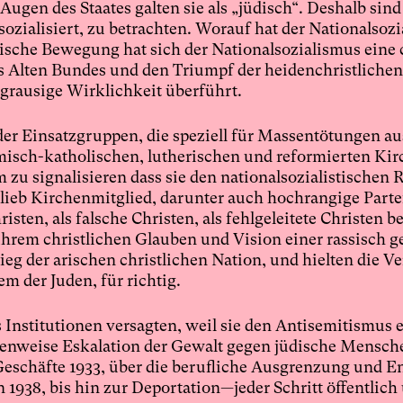
ugen des Staates galten sie als „jüdisch“. Deshalb sind 
sozialisiert, zu betrachten. Worauf hat der Nationalsoz
ische Bewegung hat sich der Nationalsozialismus eine c
s Alten Bundes und den Triumpf der heidenchristlichen
 grausige Wirklichkeit überführt.
 der Einsatzgruppen, die speziell für Massentötungen au
ömisch-katholischen, lutherischen und reformierten Ki
 zu signalisieren dass sie den nationalsozialistischen 
ieb Kirchenmitglied, darunter auch hochrangige Parte
sten, als falsche Christen, als fehlgeleitete Christen b
hrem christlichen Glauben und Vision einer rassisch g
ieg der arischen christlichen Nation, und hielten die V
 der Juden, für richtig.
s Institutionen versagten, weil sie den Antisemitismus
tufenweise Eskalation der Gewalt gegen jüdische Mensch
eschäfte 1933, über die berufliche Ausgrenzung und E
1938, bis hin zur Deportation—jeder Schritt öffentlich 