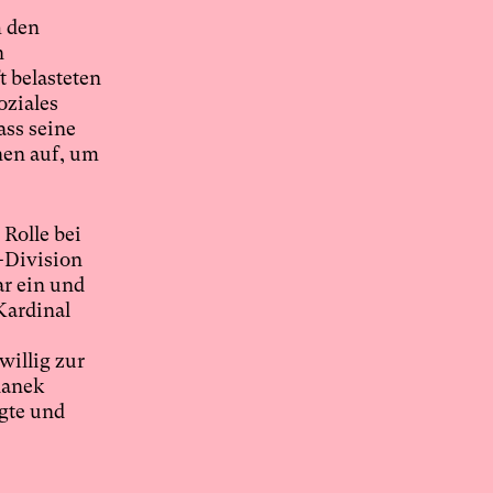
h den
n
t belasteten
oziales
ass seine
nen auf, um
 Rolle bei
-Division
ar ein und
Kardinal
willig zur
danek
gte und