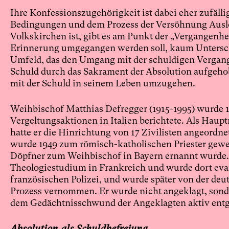
Ihre Konfessionszugehörigkeit ist dabei eher zufäll
Bedingungen und dem Prozess der Versöhnung Auslö
Volkskirchen ist, gibt es am Punkt der „Vergangenhei
Erinnerung umgegangen werden soll, kaum Unterschie
Umfeld, das den Umgang mit der schuldigen Vergange
Schuld durch das Sakrament der Absolution aufgehob
mit der Schuld in seinem Leben umzugehen.
Weihbischof Matthias Defregger (1915-1995) wurde
Vergeltungsaktionen in Italien berichtete. Als Haup
hatte er die Hinrichtung von 17 Zivilisten angeordne
wurde 1949 zum römisch-katholischen Priester geweih
Döpfner zum Weihbischof in Bayern ernannt wurde. O
Theologiestudium in Frankreich und wurde dort evange
französischen Polizei, und wurde später von der de
Prozess vernommen. Er wurde nicht angeklagt, sond
dem Gedächtnisschwund der Angeklagten aktiv entg
Absolution als Schuldbefreiung