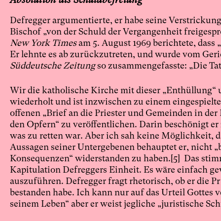
Defregger argumentierte, er habe seine Verstrickun
Bischof „von der Schuld der Vergangenheit freigesp
New York Times
am 5. August 1969 berichtete, dass 
Er lehnte es ab zurückzutreten, und wurde vom Geri
Süddeutsche Zeitung
so zusammengefasste: „Die Tat 
Wir die katholische Kirche mit dieser „Enthüllung“
wiederholt und ist inzwischen zu einem eingespiel
offenen „Brief an die Priester und Gemeinden in der
den Opfern“ zu veröffentlichen. Darin beschönigt er
was zu retten war. Aber ich sah keine Möglichkeit,
Aussagen seiner Untergebenen behauptet er, nicht „
Konsequenzen“ widerstanden zu haben.
[5]
Das stimm
Kapitulation Defreggers Einheit. Es wäre einfach g
auszuführen. Defregger fragt rhetorisch, ob er die P
bestanden habe. Ich kann nur auf das Urteil Gottes v
seinem Leben“ aber er weist jegliche „juristische Sch