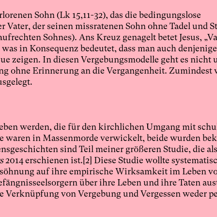
rlorenen Sohn (Lk 15,11-32), das die bedingungslose
er Vater, der seinen missratenen Sohn ohne Tadel und S
ufrechten Sohnes). Ans Kreuz genagelt betet Jesus, „Va
4), was in Konsequenz bedeutet, dass man auch denjenig
eue zeigen. In diesen Vergebungsmodelle geht es nicht 
ng ohne Erinnerung an die Vergangenheit. Zumindest 
sgelegt.
eben werden, die für den kirchlichen Umgang mit schu
ide waren in Massenmorde verwickelt, beide wurden be
bensgeschichten sind Teil meiner größeren Studie, die al
s
2014 erschienen ist.
[2]
Diese Studie wollte systematis
rsöhnung auf ihre empirische Wirksamkeit im Leben v
efängnisseelsorgern über ihre Leben und ihre Taten aus
erte Verknüpfung von Vergebung und Vergessen weder p