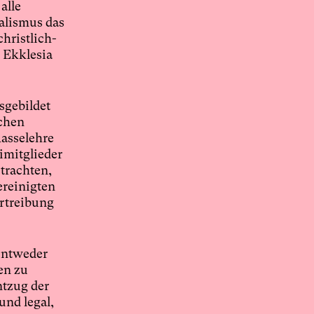
alle
ialismus das
hristlich-
 Ekklesia
sgebildet
rchen
Rasselehre
imitglieder
etrachten,
ereinigten
ertreibung
 entweder
en zu
ntzug der
und legal,