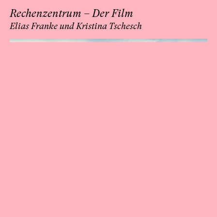
Rechenzentrum – Der Film
Elias Franke und Kristina Tschesch
Seit Anfang 2015 wird das Rechenzentrum Potsdam
zum Kunst- und Kreativhaus. Wie kam es zu diesem
Wandel? Welche Akteur*innen treiben das Projekt
voran? Wer arbeitet nach einem Jahr „RZ“ im Haus und
wie stehen die Chancen auf eine längerfristige Nutzung
für die Kreativen der Stadt? Die Filmemacher*innen