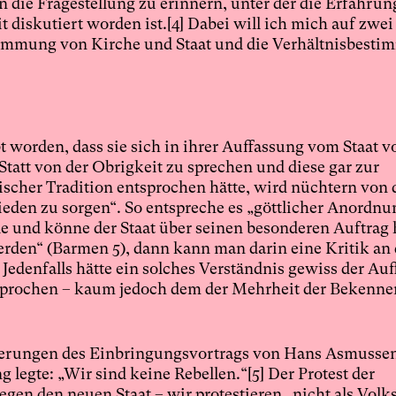
 die Fragestellung zu erinnern, unter der die Erfahrun
 diskutiert worden ist.
[4]
Dabei will ich mich auf zwei
immung von Kirche und Staat und die Verhältnisbest
 worden, dass sie sich in ihrer Auffassung vom Staat v
Statt von der Obrigkeit zu sprechen und diese gar zur
scher Tradition entsprochen hätte, wird nüchtern von 
rieden zu sorgen“. So entspreche es „göttlicher Anordn
lle und könne der Staat über seinen besonderen Auftrag 
rden“ (Barmen 5), dann kann man darin eine Kritik an 
Jedenfalls hätte ein solches Verständnis gewiss der Au
tsprochen – kaum jedoch dem der Mehrheit der Bekenne
lierungen des Einbringungsvortrags von Hans Asmussen
g legte: „Wir sind keine Rebellen.“
[5]
Der Protest der
gen den neuen Staat – wir protestieren „nicht als Volk