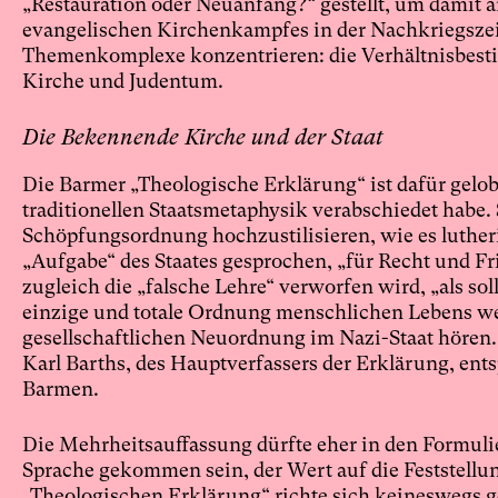
„Restauration oder Neuanfang?“ gestellt, um damit an
evangelischen Kirchenkampfes in der Nachkriegszeit
Themenkomplexe konzentrieren: die Verhältnisbest
Kirche und Judentum.
Die Bekennende Kirche und der Staat
Die Barmer „Theologische Erklärung“ ist dafür gelobt
traditionellen Staatsmetaphysik verabschiedet habe. 
Schöpfungsordnung hochzustilisieren, wie es lutheri
„Aufgabe“ des Staates gesprochen, „für Recht und F
zugleich die „falsche Lehre“ verworfen wird, „als so
einzige und totale Ordnung menschlichen Lebens we
gesellschaftlichen Neuordnung im Nazi-Staat hören. 
Karl Barths, des Hauptverfassers der Erklärung, en
Barmen.
Die Mehrheitsauffassung dürfte eher in den Formu
Sprache gekommen sein, der Wert auf die Feststellun
„Theologischen Erklärung“ richte sich keineswegs ge