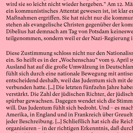
wird sie so leicht nicht wieder hergeben.“ Am 12. M
ein kommunistisches Attentat gewesen ist, ist klar e
Maßnahmen ergriffen. Sie hat nicht nur die kommunis
stehen als evangelische Christen gegenüber der komm
Dibelius hat demnach am Tag von Potsdam keineswe
teilgenommen, sondern weil er der Nazi-Regierung 
Diese Zustimmung schloss nicht nur den National
ein. So heißt es in der „Wochenschau“ vom 9. April 
Ausland hat auf die große Umwälzung in Deutschlan
fühlt sich durch eine nationale Bewegung mit antis
entscheidend deshalb, weil das Judentum sich mit de
verbunden hatte. […] Die letzten fünfzehn Jahre hab
verstärkt. Die Zahl der jüdischen Richter, der jüdisc
spürbar gewachsen. Dagegen wendet sich die Stimmu
will. Das Judentum fühlt sich bedroht. Und – es m
Amerika, in England und in Frankreich über Greuelta
jeder Beschreibung. […] Schließlich hat sich die Rei
organisieren – in der richtigen Erkenntnis, daß dur