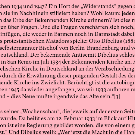
hen 1934 und 1947? Ein Hort des „Widerstands“ gegen 
n sie im Nachhinein stilisiert haben? Wohl kaum; jedenf
n das Erbe der Bekennenden Kirche erinnern? Ist dies 
en über Fragen. Und die Fragen verschärfen sich noch
infügen, die weder in Barmen noch in Darmstadt dabei 
 protestantischen Matadors spielte: Otto Dibelius (1880
selbsternannter Bischof von Berlin-Brandenburg und v
Deutschland. Der bekennende Antisemit Dibelius schlos
in San Remo im Juli 1934 der Bekennenden Kirche an. A
gelischen Kirche in Deutschland an der Verabschiedung
ns durch die Erwähnung dieser prägenden Gestalt des d
ende Kirche ins Zwielicht. Berüchtigt ist die autobiog
ben 1945 da wieder angefangen, wo wir 1933 aufhören 
d – dies Neue mußte irgendwie das Alte sein.“
[3]
s seiner „Wochenschau“, die jeweils auf der ersten Seit
 wurde. Da heißt es am 12. Februar 1933 im Blick auf Hit
n ist eine Regierung gebildet worden, die von einem g
t.“ Und Dibelius weiß: „Wer jetzt die Macht in die H