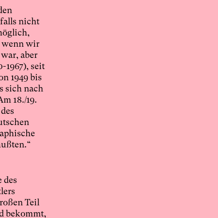
den
alls nicht
möglich,
, wenn wir
war, aber
-1967), seit
on 1949 bis
s sich nach
m 18./19.
 des
eutschen
raphische
mußten.“
e des
lers
roßen Teil
and bekommt,