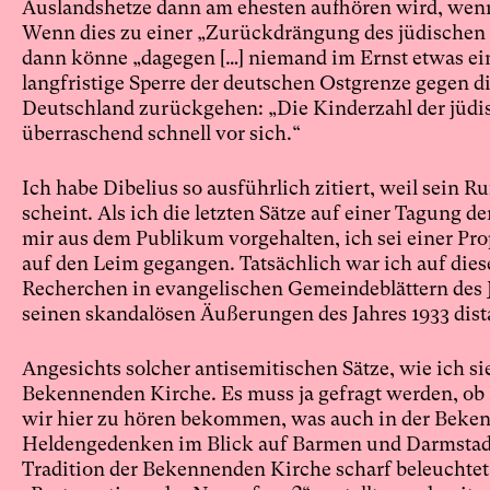
Auslandshetze dann am ehesten aufhören wird, wenn
Wenn dies zu einer „Zurückdrängung des jüdischen 
dann könne „dagegen […] niemand im Ernst etwas ein
langfristige Sperre der deutschen Ostgrenze gegen 
Deutschland zurückgehen: „Die Kinderzahl der jüdis
überraschend schnell vor sich.“
Ich habe Dibelius so ausführlich zitiert, weil sein R
scheint. Als ich die letzten Sätze auf einer Tagung 
mir aus dem Publikum vorgehalten, ich sei einer P
auf den Leim gegangen. Tatsächlich war ich auf diese
Recherchen in evangelischen Gemeindeblättern des Ja
seinen skandalösen Äußerungen des Jahres 1933 dist
Angesichts solcher antisemitischen Sätze, wie ich sie 
Bekennenden Kirche. Es muss ja gefragt werden, ob D
wir hier zu hören bekommen, was auch in der Bekenn
Heldengedenken im Blick auf Barmen und Darmstadt
Tradition der Bekennenden Kirche scharf beleuchtet