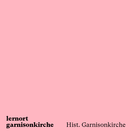
Skip
to
content
lernort
garnisonkirche
Hist. Garnisonkirche