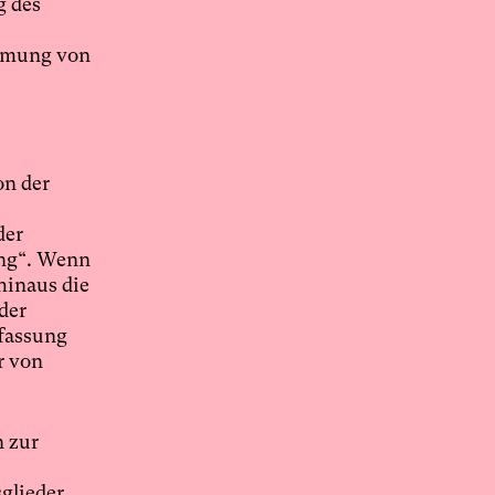
g des
immung von
on der
der
ung“. Wenn
hinaus die
der
ffassung
r von
 zur
sglieder