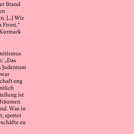
ser Brand
ten
n. […] Wir
n Front.“
r Kurmark
mitismus
e: „Das
as Judentum
zwar
schaft eng
ntlich
tellung ist
ufräumen
and. Was in
, spottet
eschäfte zu