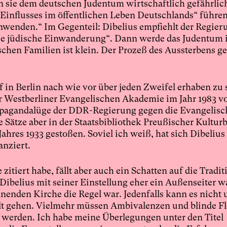
 sie dem deutschen Judentum wirtschaftlich gefährlich
Einflusses im öffentlichen Leben Deutschlands“ führe
wenden.“ Im Gegenteil: Dibelius empfiehlt der Regier
die jüdische Einwanderung“. Dann werde das Judentum 
chen Familien ist klein. Der Prozeß des Aussterbens g
uf in Berlin nach wie vor über jeden Zweifel erhaben zu 
der Westberliner Evangelischen Akademie im Jahr 1983 v
ropagandalüge der DDR-Regierung gegen die Evangelisc
 Sätze aber in der Staatsbibliothek Preußischer Kulturb
hres 1933 gestoßen. Soviel ich weiß, hat sich Dibelius
anziert.
zitiert habe, fällt aber auch ein Schatten auf die Tradit
ibelius mit seiner Einstellung eher ein Außenseiter w
enden Kirche die Regel war. Jedenfalls kann es nicht 
 gehen. Vielmehr müssen Ambivalenzen und blinde Fle
 werden. Ich habe meine Überlegungen unter den Titel