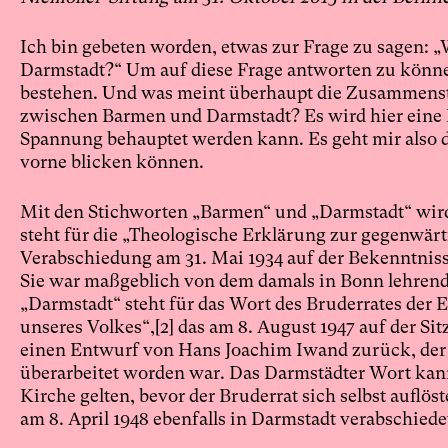
Ich bin gebeten worden, etwas zur Frage zu sagen:
Darmstadt?“ Um auf diese Frage antworten zu können
bestehen. Und was meint überhaupt die Zusammenst
zwischen Barmen und Darmstadt? Es wird hier eine Ko
Spannung behauptet werden kann. Es geht mir also 
vorne blicken können.
Mit den Stichworten „Barmen“ und „Darmstadt“ wir
steht für die „Theologische Erklärung zur gegenwär
Verabschiedung am 31. Mai 1934 auf der Bekenntni
Sie war maßgeblich von dem damals in Bonn lehrend
„Darmstadt“ steht für das Wort des Bruderrates der
unseres Volkes“,
[2]
das am 8. August 1947 auf der Si
einen Entwurf von Hans Joachim Iwand zurück, der
überarbeitet worden war. Das Darmstädter Wort kann
Kirche gelten, bevor der Bruderrat sich selbst auflös
am 8. April 1948 ebenfalls in Darmstadt verabschiede