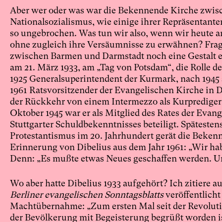
Aber wer oder was war die Bekennende Kirche zwisc
Nationalsozialismus, wie einige ihrer Repräsentante
so ungebrochen. Was tun wir also, wenn wir heute a
ohne zugleich ihre Versäumnisse zu erwähnen? Frag
zwischen Barmen und Darmstadt noch eine Gestalt e
am 21. März 1933, am „Tag von Potsdam“, die Rolle des
1925 Generalsuperintendent der Kurmark, nach 1945 
1961 Ratsvorsitzender der Evangelischen Kirche in 
der Rückkehr von einem Intermezzo als Kurprediger 
Oktober 1945 war er als Mitglied des Rates der Evan
Stuttgarter Schuldbekenntnisses beteiligt. Späteste
Protestantismus im 20. Jahrhundert gerät die Bekenn
Erinnerung von Dibelius aus dem Jahr 1961: „Wir ha
Denn: „Es mußte etwas Neues geschaffen werden. Un
Wo aber hatte Dibelius 1933 aufgehört? Ich zitiere au
Berliner evangelischen Sonntagsblatts
veröffentlicht
Machtübernahme: „Zum ersten Mal seit der Revolutio
der Bevölkerung mit Begeisterung begrüßt worden is