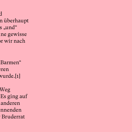
d
en überhaupt
s „und“
ine gewisse
or wir nach
 „Barmen“
eren
wurde.
[1]
.
n Weg
 Es ging auf
 anderen
kennenden
r Bruderrat