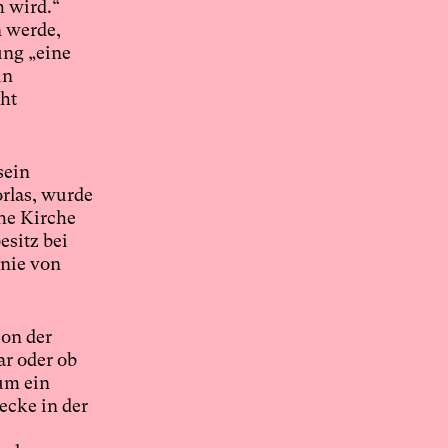
 wird.“
n werde,
ung „eine
in
eht
sein
orlas, wurde
he Kirche
esitz bei
 nie von
ion der
ar oder ob
um ein
cke in der