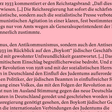
ärz 1933 kommentiert er den Reichstagsbrand: „Daß die
rwiesen. […] Die Reichsregierung hat sofort die schärfs
tische, sondern auch die sozialistische Presse verbote
unistischen Agitation in einer klaren, fest bestimmte
gs nur von Amts wegen als Generalsuperintendent de
innerlich zustimmte.
ismus, den Antikommunismus, sondern auch den Antise
1933 im Rückblick auf den „Boykott“ jüdischer Geschäft
d mit gewohnter Unfreundlichkeit geantwortet. […] D
emitischem Einschlag begreiflicherweise bedroht. Und 
r Revolution von 1918 und mit der sozialistischen Herr
en in Deutschland den Einfluß des Judentums außerorde
hen Politiker, der jüdischen Beamten in einflußreicher S
ng eines Volkes, das mit den Folgen der Revolution a
acht nun im Ausland Stimmung gegen das neue Deutschl
ten in Deutschland geredet und geschrieben worden ist
chsregierung genötigt gesehen, den Boykott jüdischer G
ch die internationalen Verbindungen des Judentums die