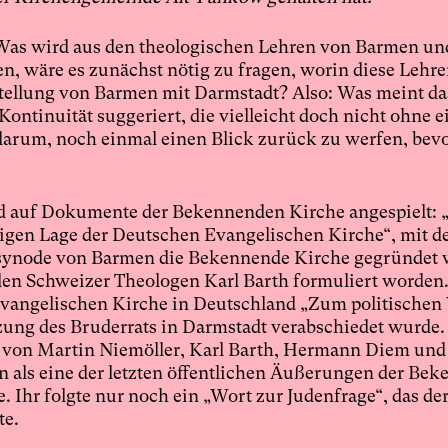
 „Was wird aus den theologischen Lehren von Barmen un
, wäre es zunächst nötig zu fragen, worin diese Lehr
ellung von Barmen mit Darmstadt? Also: Was meint da
ntinuität suggeriert, die vielleicht doch nicht ohne e
darum, noch einmal einen Blick zurück zu werfen, bev
d auf Dokumente der Bekennenden Kirche angespielt:
tigen Lage der Deutschen Evangelischen Kirche“, mit d
ssynode von Barmen die Bekennende Kirche gegründet 
en Schweizer Theologen Karl Barth formuliert worden
 Evangelischen Kirche in Deutschland „Zum politische
tzung des Bruderrats in Darmstadt verabschiedet wurde.
 von Martin Niemöller, Karl Barth, Hermann Diem und
 als eine der letzten öffentlichen Äußerungen der Be
te. Ihr folgte nur noch ein „Wort zur Judenfrage“, das de
te.