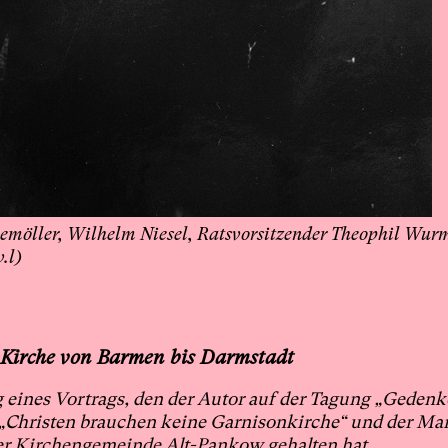
iemöller, Wilhelm Niesel, Ratsvorsitzender Theophil Wur
.l)
 Kirche von Barmen bis Darmstadt
ng eines Vortrags, den der Autor auf der Tagung „Gedenk
e „Christen brauchen keine Garnisonkirche“ und der Mar
ner Kirchengemeinde Alt-Pankow gehalten hat.