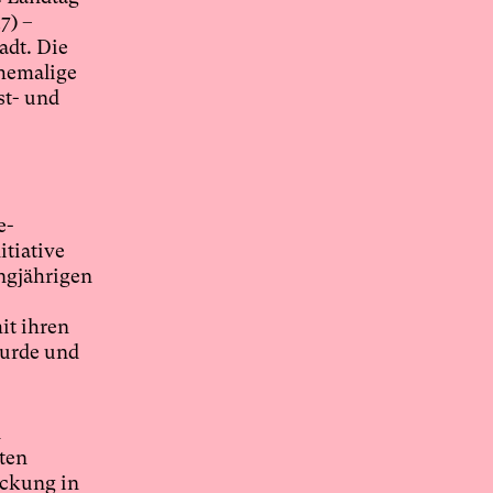
7) –
adt. Die
ehemalige
st- und
e-
itiative
ngjährigen
it ihren
wurde und
d
ten
eckung in