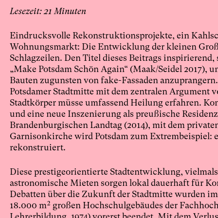
21
Eindrucksvolle Rekonstruktionsprojekte, ein Kahls
Wohnungsmarkt: Die Entwicklung der kleinen Groß-,
Schlagzeilen. Den Titel dieses Beitrags inspirierend
„Make Potsdam Schön Again“ (Maak/Seidel 2017), u
Bauten zugunsten von fake-Fassaden anzuprangern. 
Potsdamer Stadtmitte mit dem zentralen Argument v
Stadtkörper müsse umfassend Heilung erfahren. Kon
und eine neue Inszenierung als preußische Residenz
Brandenburgischen Landtag (2014), mit dem private
Garnisonkirche wird Potsdam zum Extrembeispiel: e
rekonstruiert.
Diese prestigeorientierte Stadtentwicklung, vielmal
astronomische Mieten sorgen lokal dauerhaft für Kon
Debatten über die Zukunft der Stadtmitte wurden im
18.000 m² großen Hochschulgebäudes der Fachhochsc
Lehrerbildung, 1974) vorerst beendet. Mit dem Verlu