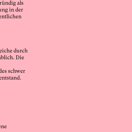
ründig als
ung in der
entlichen
eiche durch
blich. Die
 des schwer
entstand.
ene