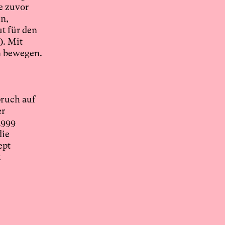
e zuvor
en,
t für den
). Mit
n bewegen.
pruch auf
er
1999
die
ept
t