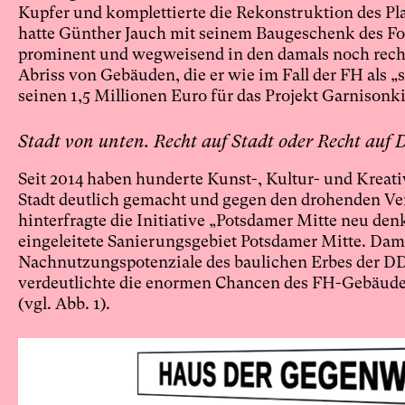
Kupfer und komplettierte die Rekonstruktion des Pla
hatte Günther Jauch mit seinem Baugeschenk des Fort
prominent und wegweisend in den damals noch recht 
Abriss von Gebäuden, die er wie im Fall der FH als „
seinen 1,5 Millionen Euro für das Projekt Garnison
Stadt von unten. Recht auf Stadt oder Recht auf 
Seit 2014 haben hunderte Kunst-, Kultur- und Kreati
Stadt deutlich gemacht und gegen den drohenden Verlu
hinterfragte die Initiative „Potsdamer Mitte neu den
eingeleitete Sanierungsgebiet Potsdamer Mitte. Damit
Nachnutzungspotenziale des baulichen Erbes der D
verdeutlichte die enormen Chancen des FH-Gebäudes 
(vgl. Abb. 1).