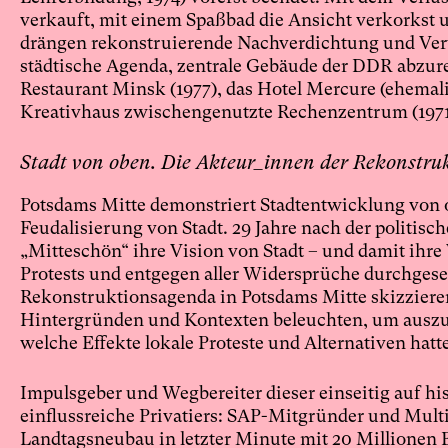
verkauft, mit einem Spaßbad die Ansicht verkorkst u
drängen rekonstruierende Nachverdichtung und Verwe
städtische Agenda, zentrale Gebäude der DDR abzurei
Restaurant Minsk (1977), das Hotel Mercure (ehemalig
Kreativhaus zwischengenutzte Rechenzentrum (1971
Stadt von oben. Die Akteur_innen der Rekonstru
Potsdams Mitte demonstriert Stadtentwicklung von o
Feudalisierung von Stadt. 29 Jahre nach der politis
„Mitteschön“ ihre Vision von Stadt – und damit ihr
Protests und entgegen aller Widersprüche durchgese
Rekonstruktionsagenda in Potsdams Mitte skizziere
Hintergründen und Kontexten beleuchten, um ausz
welche Effekte lokale Proteste und Alternativen hatt
Impulsgeber und Wegbereiter dieser einseitig auf hi
einflussreiche Privatiers: SAP-Mitgründer und Multi
Landtagsneubau in letzter Minute mit 20 Millionen 