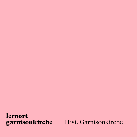
Skip
to
content
lernort
garnisonkirche
Hist. Garnisonkirche