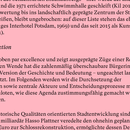
nd die 1971 errichtete Schwimmhalle geschleift (Kil 201
rtung bis ins landschaftlich geprägte Zentrum der St
ßen, bleibt ungebrochen: auf dieser Liste stehen das 
es Interhotel Potsdam, 1969) und das seit 2015 als Kun
).
ktion
ben par excellence und zeigt ausgeprägte Züge einer R
chen Wende hat die zahlenmäßig überschaubare Bürgerin
e Version der Geschichte und Bedeutung – ungeachtet la
tzt. Im Folgenden werden wir die Durchsetzung der
n sowie zentrale Akteure und Entscheidungsprozesse m
uloten, wie diese Agenda zustimmungsfähig gemacht 
en.
storische Qualitäten orientierten Stadtentwicklung sin
milliardär Hasso Plattner veredelte den ohnehin geplan
Euro zur Schlossrekonstruktion, ermöglichte dessen D