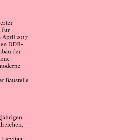
erter
 für
 April 2017
nden DDR-
mbau der
dene
smoderne
r Baustelle
gjährigen
lreichen,
e Landtag