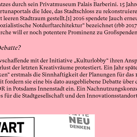
tzes durch sein Privatmuseum Palais Barberini. 15 Jahr
unaportals die Idee, das Stadtschloss zu rekonstruier
leeren Stadtraum gestellt.
[1]
2016 spendete Jauch erneu
sozialistische Notdurftarchitektur“ bezeichnet (rbb 2017
kirche will er noch potentere Prominenz zu Großspende
Debatte?
vschaffende mit der Initiative „Kulturlobby“ ihren Ans
st der letzten Kreativräume protestiert. Ein Jahr spät
ken“ erstmals die Sinnhaftigkeit der Planungen für das 
 fordern sie eine bis dato ausgebliebene Debatte über 
DR in Potsdams Innenstadt ein. Ein Nachnutzungskonz
für die Stadtgesellschaft und den Innovationsstandor