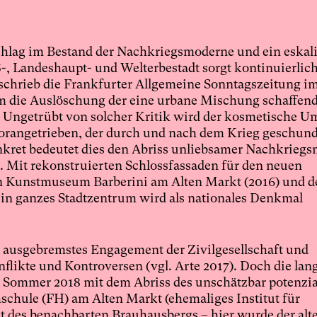
chlag im Bestand der Nachkriegsmoderne und ein eskali
 Landeshaupt- und Welterbestadt sorgt kontinuierlich
, schrieb die Frankfurter Allgemeine Sonntagszeitung im
m die Auslöschung der eine urbane Mischung schaffe
Ungetrübt von solcher Kritik wird der kosmetische U
orangetrieben, der durch und nach dem Krieg geschun
kret bedeutet dies den Abriss unliebsamer Nachkrieg
. Mit rekonstruierten Schlossfassaden für den neuen
n Kunstmuseum Barberini am Alten Markt (2016) und de
in ganzes Stadtzentrum wird als nationales Denkmal
s ausgebremstes Engagement der Zivilgesellschaft und
flikte und Kontroversen (vgl. Arte 2017). Doch die lan
 Sommer 2018 mit dem Abriss des unschätzbar potenzia
hule (FH) am Alten Markt (ehemaliges Institut für
st des benachbarten Brauhausbergs – hier wurde der alt