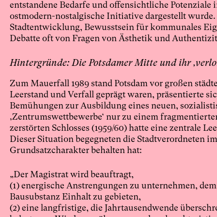
entstandene Bedarfe und offensichtliche Potenziale i
ostmodern-nostalgische Initiative dargestellt wurde.
Stadtentwicklung, Bewusstsein für kommunales Eigen
Debatte oft von Fragen von Ästhetik und Authentizit
Hintergründe: Die Potsdamer Mitte und ihr ‚verlo
Zum Mauerfall 1989 stand Potsdam vor großen städ
Leerstand und Verfall geprägt waren, präsentierte s
Bemühungen zur Ausbildung eines neuen, sozialistis
‚Zentrumswettbewerbe‘ nur zu einem fragmentierten 
zerstörten Schlosses (1959/60) hatte eine zentrale L
Dieser Situation begegneten die Stadtverordneten im
Grundsatzcharakter behalten hat:
„Der Magistrat wird beauftragt,
(1) energische Anstrengungen zu unternehmen, dem w
Bausubstanz Einhalt zu gebieten,
(2) eine langfristige, die Jahrtausendwende übersc