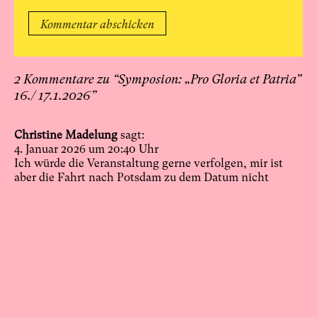
2 Kommentare zu “
Symposion: „Pro Gloria et Patria”
16./ 17.1.2026
”
Christine Madelung
sagt:
4. Januar 2026 um 20:40 Uhr
Ich würde die Veranstaltung gerne verfolgen, mir ist
aber die Fahrt nach Potsdam zu dem Datum nicht
möglich. Kann die Veranstaltung gestreamt werden?
Antworten
Philipp Oswalt
sagt:
4. Januar 2026 um 20:43 Uhr
wir werden die veranstaltung aufnehmen und im
nachgnag online veröffentlichen. einen lifesteram