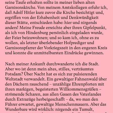
seine Taufe erhalten sollte in meiner lieben alten
Garnisonskirche. Von meinem Amtskollegen erfuhr ich,
daß Adolf Hitler kurz zuvor die Kirche besichtigt und,
ergriffen von der Erhabenheit und Denkwürdigkeit
dieser Stätte, entschieden habe: hier und nirgends
anders! Meine Freude erreichte aber ihren Gipfelpunkt,
als ich von Hindenburg persönlich eingeladen wurde,
der Feier beizuwohnen; und so kam ich, ohne es zu
wollen, als letzter überlebender Hofprediger und
Garnisonspfarrer der Vorkriegszeit in den engeren Kreis
und konnte die unmittelbarsten Eindrücke gewinnen.
Nach meiner Ankunft durchwanderte ich die Stadt.
Aber wo ist denn mein altes, stilles, verträumtes
Potsdam? Über Nacht hat es sich zur pulsierenden
Weltstadt verwandelt. Ein gewaltiger Fahnenwald über
den Dächern rauschend – unzählige Ehrenpforten mit
ihren markigen, begeisterten Willkommensgrüßen –
strömende Scharen, aus allen Gauen des Vaterlandes
durch Extrazüge herbeigeschafft – da, wo man den
Führer erwartet, gewaltige Menschenmauern. Aber das
Wunderbare wird wirklich: nirgends ein Tumult,