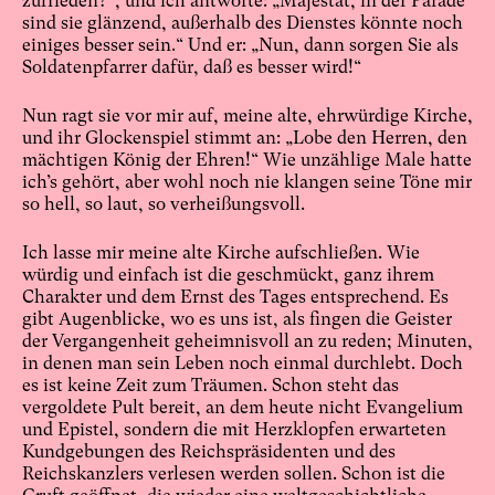
zufrieden?“, und ich antworte: „Majestät, in der Parade
sind sie glänzend, außerhalb des Dienstes könnte noch
einiges besser sein.“ Und er: „Nun, dann sorgen Sie als
Soldatenpfarrer dafür, daß es besser wird!“
Nun ragt sie vor mir auf, meine alte, ehrwürdige Kirche,
und ihr Glockenspiel stimmt an: „Lobe den Herren, den
mächtigen König der Ehren!“ Wie unzählige Male hatte
ich’s gehört, aber wohl noch nie klangen seine Töne mir
so hell, so laut, so verheißungsvoll.
Ich lasse mir meine alte Kirche aufschließen. Wie
würdig und einfach ist die geschmückt, ganz ihrem
Charakter und dem Ernst des Tages entsprechend. Es
gibt Augenblicke, wo es uns ist, als fingen die Geister
der Vergangenheit geheimnisvoll an zu reden; Minuten,
in denen man sein Leben noch einmal durchlebt. Doch
es ist keine Zeit zum Träumen. Schon steht das
vergoldete Pult bereit, an dem heute nicht Evangelium
und Epistel, sondern die mit Herzklopfen erwarteten
Kundgebungen des Reichspräsidenten und des
Reichskanzlers verlesen werden sollen. Schon ist die