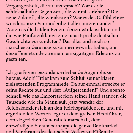
Vergangenheit, die zu uns sprach? War es die
schicksalhafte Gegenwart, die wir mit erlebten? Die
neue Zukunft, die wir ahnten? War es das Gefühl einer
wundersamen Verbundenheit aller untereinander?
Waren es die beiden Reden, denen wir lauschten und
die wie Fanfarenklänge eine neue Epoche deutscher
Geschichte verkündeten? Das alles und noch so
manches andere mag zusammengewirkt haben, um
diese Feierstunde zu einem einzigartigen Erlebnis zu
gestalten.
Ich greife vier besonders erhebende Augenblicke
heraus. Adolf Hitler kam zum Schluß seiner klaren,
zielsetzenden Programmrede. Da auf einmal streckte er
seine Rechte aus und rief: „Aufgestanden!“ Und ebenso
schnell wie das Emporstrecken seiner Hand standen die
Tausende wie ein Mann auf. Jetzt wandte der
Reichskanzler sich an den Reichspräsidenten, und mit
ergreifenden Worten legte er dem greisen Heerführer,
dem siegreichen Generalfeldmarschall, dem
ehrwürdigen Staatsoberhaupt die ganze Dankbarkeit
und Verehrung des deutschen Volkes zu Füßen. In