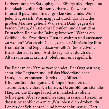
Lorbeerkranz am Sarkophag des Königs niederlegte und
in andachtsvollem Sinnen verharrte. Da war es
totenstill geworden in der großen Gemeinde. Wohl
jeder fragte sich: Was mag jetzt durch das Herz des
großen Mannes gehen? War es ein Dank gegen die
beiden Toten, daß sie einst Preußen und damit dem
Deutschen Reiche die Bahn gebrochen? War es ein
Gelübde, das Erbe dieser Fürsten wahren und ausbauen
zu wollen? War es ein Gebet, daß der Allmächtige ihm
Kraft dafür und Segen dazu verleihe? Der friedvolle
Ernst, der auf seinem Antlitz lag, als er durch den
Altarraum zurückschritt, bleibt mir unvergeßlich.
Die Feier in der Kirche war beendet. Der Organist zog
sämtliche Register und ließ das Niederländische
Dankgebet erbrausen. Durch die geöffneten
Kirchentüren drangen die Klänge hinaus zu den
Tausenden, die draußen harrten. Da entblößten sich die
Häupter; die Menge lauschte in andachtsvollem
Schweigen. Aber so mancher sang in seinem Herzen in
diesen Augenblicken mit: „Wir loben dich droben, du
Lenker der Schlachten“ und betete inbrünstig: „Herr,