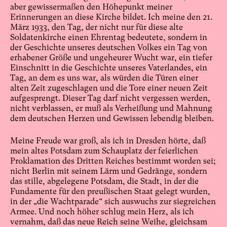
aber gewissermaßen den Höhepunkt meiner
Erinnerungen an diese Kirche bildet. Ich meine den 21.
März 1933, den Tag, der nicht nur für diese alte
Soldatenkirche einen Ehrentag bedeutete, sondern in
der Geschichte unseres deutschen Volkes ein Tag von
erhabener Größe und ungeheurer Wucht war, ein tiefer
Einschnitt in die Geschichte unseres Vaterlandes, ein
Tag, an dem es uns war, als würden die Türen einer
alten Zeit zugeschlagen und die Tore einer neuen Zeit
aufgesprengt. Dieser Tag darf nicht vergessen werden,
nicht verblassen, er muß als Verheißung und Mahnung
dem deutschen Herzen und Gewissen lebendig bleiben.
Meine Freude war groß, als ich in Dresden hörte, daß
mein altes Potsdam zum Schauplatz der feierlichen
Proklamation des Dritten Reiches bestimmt worden sei;
nicht Berlin mit seinem Lärm und Gedränge, sondern
das stille, abgelegene Potsdam, die Stadt, in der die
Fundamente für den preußischen Staat gelegt wurden,
in der „die Wachtparade“ sich auswuchs zur siegreichen
Armee. Und noch höher schlug mein Herz, als ich
vernahm, daß das neue Reich seine Weihe, gleichsam