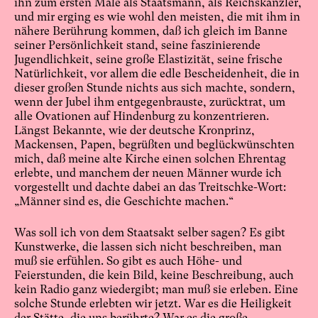
ihn zum ersten Male als Staatsmann, als Reichskanzler,
und mir erging es wie wohl den meisten, die mit ihm in
nähere Berührung kommen, daß ich gleich im Banne
seiner Persönlichkeit stand, seine faszinierende
Jugendlichkeit, seine große Elastizität, seine frische
Natürlichkeit, vor allem die edle Bescheidenheit, die in
dieser großen Stunde nichts aus sich machte, sondern,
wenn der Jubel ihm entgegenbrauste, zurücktrat, um
alle Ovationen auf Hindenburg zu konzentrieren.
Längst Bekannte, wie der deutsche Kronprinz,
Mackensen, Papen, begrüßten und beglückwünschten
mich, daß meine alte Kirche einen solchen Ehrentag
erlebte, und manchem der neuen Männer wurde ich
vorgestellt und dachte dabei an das Treitschke-Wort:
„Männer sind es, die Geschichte machen.“
Was soll ich von dem Staatsakt selber sagen? Es gibt
Kunstwerke, die lassen sich nicht beschreiben, man
muß sie erfühlen. So gibt es auch Höhe- und
Feierstunden, die kein Bild, keine Beschreibung, auch
kein Radio ganz wiedergibt; man muß sie erleben. Eine
solche Stunde erlebten wir jetzt. War es die Heiligkeit
der Stätte, die uns berührte? War es die große