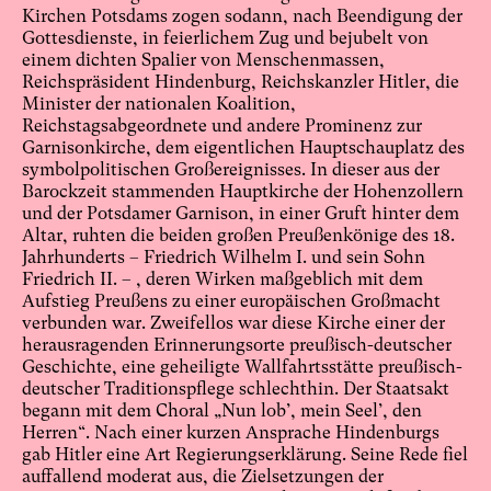
Kirchen Potsdams zogen sodann, nach Beendigung der
Gottesdienste, in feierlichem Zug und bejubelt von
einem dichten Spalier von Menschenmassen,
Reichspräsident Hindenburg, Reichskanzler Hitler, die
Minister der nationalen Koalition,
Reichstagsabgeordnete und andere Prominenz zur
Garnisonkirche, dem eigentlichen Hauptschauplatz des
symbolpolitischen Großereignisses. In dieser aus der
Barockzeit stammenden Hauptkirche der Hohenzollern
und der Potsdamer Garnison, in einer Gruft hinter dem
Altar, ruhten die beiden großen Preußenkönige des 18.
Jahrhunderts – Friedrich Wilhelm I. und sein Sohn
Friedrich II. – , deren Wirken maßgeblich mit dem
Aufstieg Preußens zu einer europäischen Großmacht
verbunden war. Zweifellos war diese Kirche einer der
herausragenden Erinnerungsorte preußisch-deutscher
Geschichte, eine geheiligte Wallfahrtsstätte preußisch-
deutscher Traditionspflege schlechthin. Der Staatsakt
begann mit dem Choral „Nun lob’, mein Seel’, den
Herren“. Nach einer kurzen Ansprache Hindenburgs
gab Hitler eine Art Regierungserklärung. Seine Rede fiel
auffallend moderat aus, die Zielsetzungen der