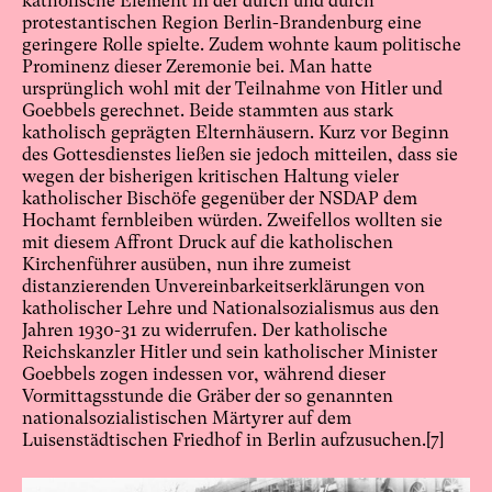
katholische Element in der durch und durch
protestantischen Region Berlin-Brandenburg eine
geringere Rolle spielte. Zudem wohnte kaum politische
Prominenz dieser Zeremonie bei. Man hatte
ursprünglich wohl mit der Teilnahme von Hitler und
Goebbels gerechnet. Beide stammten aus stark
katholisch geprägten Elternhäusern. Kurz vor Beginn
des Gottesdienstes ließen sie jedoch mitteilen, dass sie
wegen der bisherigen kritischen Haltung vieler
katholischer Bischöfe gegenüber der NSDAP dem
Hochamt fernbleiben würden. Zweifellos wollten sie
mit diesem Affront Druck auf die katholischen
Kirchenführer ausüben, nun ihre zumeist
distanzierenden Unvereinbarkeitserklärungen von
katholischer Lehre und Nationalsozialismus aus den
Jahren 1930-31 zu widerrufen. Der katholische
Reichskanzler Hitler und sein katholischer Minister
Goebbels zogen indessen vor, während dieser
Vormittagsstunde die Gräber der so genannten
nationalsozialistischen Märtyrer auf dem
Luisenstädtischen Friedhof in Berlin aufzusuchen.
[7]