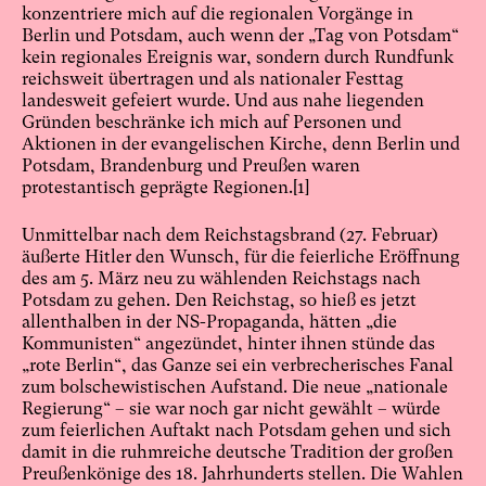
konzentriere mich auf die regionalen Vorgänge in
Berlin und Potsdam, auch wenn der „Tag von Potsdam“
kein regionales Ereignis war, sondern durch Rundfunk
reichsweit übertragen und als nationaler Festtag
landesweit gefeiert wurde. Und aus nahe liegenden
Gründen beschränke ich mich auf Personen und
Aktionen in der evangelischen Kirche, denn Berlin und
Potsdam, Brandenburg und Preußen waren
protestantisch geprägte Regionen.
[1]
Unmittelbar nach dem Reichstagsbrand (27. Februar)
äußerte Hitler den Wunsch, für die feierliche Eröffnung
des am 5. März neu zu wählenden Reichstags nach
Potsdam zu gehen. Den Reichstag, so hieß es jetzt
allenthalben in der NS-Propaganda, hätten „die
Kommunisten“ angezündet, hinter ihnen stünde das
„rote Berlin“, das Ganze sei ein verbrecherisches Fanal
zum bolschewistischen Aufstand. Die neue „nationale
Regierung“ – sie war noch gar nicht gewählt – würde
zum feierlichen Auftakt nach Potsdam gehen und sich
damit in die ruhmreiche deutsche Tradition der großen
Preußenkönige des 18. Jahrhunderts stellen. Die Wahlen