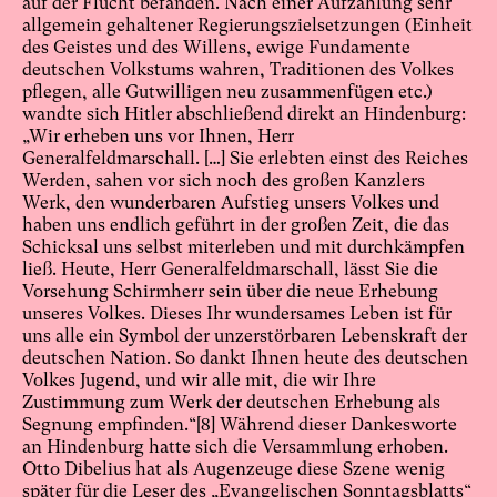
auf der Flucht befanden. Nach einer Aufzählung sehr
allgemein gehaltener Regierungszielsetzungen (Einheit
des Geistes und des Willens, ewige Fundamente
deutschen Volkstums wahren, Traditionen des Volkes
pflegen, alle Gutwilligen neu zusammenfügen etc.)
wandte sich Hitler abschließend direkt an Hindenburg:
„Wir erheben uns vor Ihnen, Herr
Generalfeldmarschall. […] Sie erlebten einst des Reiches
Werden, sahen vor sich noch des großen Kanzlers
Werk, den wunderbaren Aufstieg unsers Volkes und
haben uns endlich geführt in der großen Zeit, die das
Schicksal uns selbst miterleben und mit durchkämpfen
ließ. Heute, Herr Generalfeldmarschall, lässt Sie die
Vorsehung Schirmherr sein über die neue Erhebung
unseres Volkes. Dieses Ihr wundersames Leben ist für
uns alle ein Symbol der unzerstörbaren Lebenskraft der
deutschen Nation. So dankt Ihnen heute des deutschen
Volkes Jugend, und wir alle mit, die wir Ihre
Zustimmung zum Werk der deutschen Erhebung als
Segnung empfinden.“
[8]
Während dieser Dankesworte
an Hindenburg hatte sich die Versammlung erhoben.
Otto Dibelius hat als Augenzeuge diese Szene wenig
später für die Leser des „Evangelischen Sonntagsblatts“