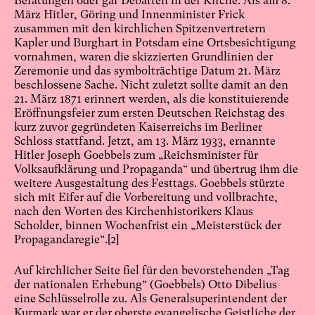
Beratungen oder gar Debatten in der Kirche. Als am 8.
März Hitler, Göring und Innenminister Frick
zusammen mit den kirchlichen Spitzenvertretern
Kapler und Burghart in Potsdam eine Ortsbesichtigung
vornahmen, waren die skizzierten Grundlinien der
Zeremonie und das symbolträchtige Datum 21. März
beschlossene Sache. Nicht zuletzt sollte damit an den
21. März 1871 erinnert werden, als die konstituierende
Eröffnungsfeier zum ersten Deutschen Reichstag des
kurz zuvor gegründeten Kaiserreichs im Berliner
Schloss stattfand. Jetzt, am 13. März 1933, ernannte
Hitler Joseph Goebbels zum „Reichsminister für
Volksaufklärung und Propaganda“ und übertrug ihm die
weitere Ausgestaltung des Festtags. Goebbels stürzte
sich mit Eifer auf die Vorbereitung und vollbrachte,
nach den Worten des Kirchenhistorikers Klaus
Scholder, binnen Wochenfrist ein „Meisterstück der
Propagandaregie“.
[2]
Auf kirchlicher Seite fiel für den bevorstehenden „Tag
der nationalen Erhebung“ (Goebbels) Otto Dibelius
eine Schlüsselrolle zu. Als Generalsuperintendent der
Kurmark war er der oberste evangelische Geistliche der