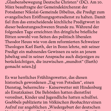
„Glaubensbewegung Deutsche Christen“ (DC). Am 10.
März beauftragte der Gemeindekirchenrat der
Potsdamer Nikolai-Gemeinde Dibelius, die Predigt zum
evangelischen Eröffnungsgottesdienst zu halten. Damit
fiel ihm das entscheidende kirchliche Predigtwort in
dieser bedeutungsschweren Stunde zu. Während der
folgenden Tage erreichten ihn dringliche briefliche
Bitten sowohl von Seiten des politisch liberalen
Theodor Heuss wie von dem reformierten Schweizer
Theologen Karl Barth, der in Bonn lehrte, mit seiner
Predigt ein mahnendes Gewissen zu sein an jenem
Jubeltag und in seiner Ansprache auch diejenigen zu
berücksichtigen, die inzwischen „mundtot“ (Barth)
gemacht seien.
[3]
Es war herrliches Frühlingswetter, das diesen
historisch gewordenen „Tag von Potsdam“, einen
Dienstag, beherrschte – Kaiserwetter mit Hindenburg
als Ersatzkaiser. Die Behörden hatten dienstfrei
verordnet, Kinder und Jugendliche hatten schulfrei.
Goebbels publizierte im
Völkischen Beobachter
einen
Aufruf zur angeblichen „Wiedergeburt der deutschen