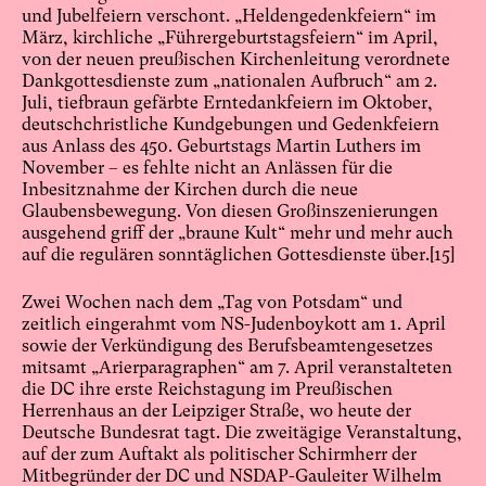
und Jubelfeiern verschont. „Heldengedenkfeiern“ im
März, kirchliche „Führergeburtstagsfeiern“ im April,
von der neuen preußischen Kirchenleitung verordnete
Dankgottesdienste zum „nationalen Aufbruch“ am 2.
Juli, tiefbraun gefärbte Erntedankfeiern im Oktober,
deutschchristliche Kundgebungen und Gedenkfeiern
aus Anlass des 450. Geburtstags Martin Luthers im
November – es fehlte nicht an Anlässen für die
Inbesitznahme der Kirchen durch die neue
Glaubensbewegung. Von diesen Großinszenierungen
ausgehend griff der „braune Kult“ mehr und mehr auch
auf die regulären sonntäglichen Gottesdienste über.
[15]
Zwei Wochen nach dem „Tag von Potsdam“ und
zeitlich eingerahmt vom NS-Judenboykott am 1. April
sowie der Verkündigung des Berufsbeamtengesetzes
mitsamt „Arierparagraphen“ am 7. April veranstalteten
die DC ihre erste Reichstagung im Preußischen
Herrenhaus an der Leipziger Straße, wo heute der
Deutsche Bundesrat tagt. Die zweitägige Veranstaltung,
auf der zum Auftakt als politischer Schirmherr der
Mitbegründer der DC und NSDAP-Gauleiter Wilhelm