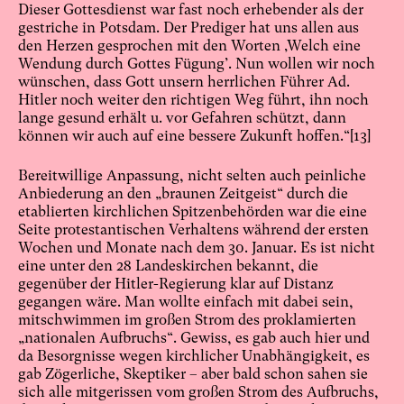
Dieser Gottesdienst war fast noch erhebender als der
gestriche in Potsdam. Der Prediger hat uns allen aus
den Herzen gesprochen mit den Worten ‚Welch eine
Wendung durch Gottes Fügung’. Nun wollen wir noch
wünschen, dass Gott unsern herrlichen Führer Ad.
Hitler noch weiter den richtigen Weg führt, ihn noch
lange gesund erhält u. vor Gefahren schützt, dann
können wir auch auf eine bessere Zukunft hoffen.“
[13]
Bereitwillige Anpassung, nicht selten auch peinliche
Anbiederung an den „braunen Zeitgeist“ durch die
etablierten kirchlichen Spitzenbehörden war die eine
Seite protestantischen Verhaltens während der ersten
Wochen und Monate nach dem 30. Januar. Es ist nicht
eine unter den 28 Landeskirchen bekannt, die
gegenüber der Hitler-Regierung klar auf Distanz
gegangen wäre. Man wollte einfach mit dabei sein,
mitschwimmen im großen Strom des proklamierten
„nationalen Aufbruchs“. Gewiss, es gab auch hier und
da Besorgnisse wegen kirchlicher Unabhängigkeit, es
gab Zögerliche, Skeptiker – aber bald schon sahen sie
sich alle mitgerissen vom großen Strom des Aufbruchs,