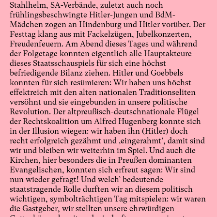
Stahlhelm, SA-Verbände, zuletzt auch noch
frühlingsbeschwingte Hitler-Jungen und BdM-
Mädchen zogen an Hindenburg und Hitler vorüber. Der
Festtag klang aus mit Fackelzügen, Jubelkonzerten,
Freudenfeuern. Am Abend dieses Tages und während
der Folgetage konnten eigentlich alle Hauptakteure
dieses Staatsschauspiels für sich eine höchst
befriedigende Bilanz ziehen. Hitler und Goebbels
konnten für sich resümieren: Wir haben uns höchst
effektreich mit den alten nationalen Traditionseliten
versöhnt und sie eingebunden in unsere politische
Revolution. Der altpreußisch-deutschnationale Flügel
der Rechtskoalition um Alfred Hugenberg konnte sich
in der Illusion wiegen: wir haben ihn (Hitler) doch
recht erfolgreich gezähmt und ‚eingerahmt’, damit sind
wir und bleiben wir weiterhin im Spiel. Und auch die
Kirchen, hier besonders die in Preußen dominanten
Evangelischen, konnten sich erfreut sagen: Wir sind
nun wieder gefragt! Und welch’ bedeutende
staatstragende Rolle durften wir an diesem politisch
wichtigen, symbolträchtigen Tag mitspielen: wir waren
die Gastgeber, wir stellten unsere ehrwürdigen