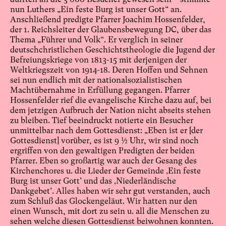
nun Luthers „Ein feste Burg ist unser Gott“ an.
Anschließend predigte Pfarrer Joachim Hossenfelder,
der 1. Reichsleiter der Glaubensbewegung DC, über das
Thema „Führer und Volk“. Er verglich in seiner
deutschchristlichen Geschichtstheologie die Jugend der
Befreiungskriege von 1813-15 mit derjenigen der
Weltkriegszeit von 1914-18. Deren Hoffen und Sehnen
sei nun endlich mit der nationalsozialistischen
Machtübernahme in Erfüllung gegangen. Pfarrer
Hossenfelder rief die evangelische Kirche dazu auf, bei
dem jetzigen Aufbruch der Nation nicht abseits stehen
zu bleiben. Tief beeindruckt notierte ein Besucher
unmittelbar nach dem Gottesdienst: „Eben ist er [der
Gottesdienst] vorüber, es ist 9 ½ Uhr, wir sind noch
ergriffen von den gewaltigen Predigten der beiden
Pfarrer. Eben so großartig war auch der Gesang des
Kirchenchores u. die Lieder der Gemeinde ‚Ein feste
Burg ist unser Gott’ und das ‚Niederländische
Dankgebet’. Alles haben wir sehr gut verstanden, auch
zum Schluß das Glockengeläut. Wir hatten nur den
einen Wunsch, mit dort zu sein u. all die Menschen zu
sehen welche diesen Gottesdienst beiwohnen konnten.