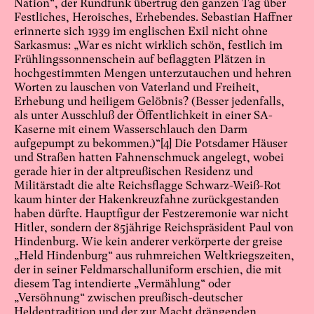
Nation“, der Rundfunk übertrug den ganzen Tag über
Festliches, Heroisches, Erhebendes. Sebastian Haffner
erinnerte sich 1939 im englischen Exil nicht ohne
Sarkasmus: „War es nicht wirklich schön, festlich im
Frühlingssonnenschein auf beflaggten Plätzen in
hochgestimmten Mengen unterzutauchen und hehren
Worten zu lauschen von Vaterland und Freiheit,
Erhebung und heiligem Gelöbnis? (Besser jedenfalls,
als unter Ausschluß der Öffentlichkeit in einer SA-
Kaserne mit einem Wasserschlauch den Darm
aufgepumpt zu bekommen.)“
[4]
Die Potsdamer Häuser
und Straßen hatten Fahnenschmuck angelegt, wobei
gerade hier in der altpreußischen Residenz und
Militärstadt die alte Reichsflagge Schwarz-Weiß-Rot
kaum hinter der Hakenkreuzfahne zurückgestanden
haben dürfte. Hauptfigur der Festzeremonie war nicht
Hitler, sondern der 85jährige Reichspräsident Paul von
Hindenburg. Wie kein anderer verkörperte der greise
„Held Hindenburg“ aus ruhmreichen Weltkriegszeiten,
der in seiner Feldmarschalluniform erschien, die mit
diesem Tag intendierte „Vermählung“ oder
„Versöhnung“ zwischen preußisch-deutscher
Heldentradition und der zur Macht drängenden,