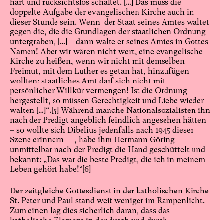
hart und rücksichtslos schaltet. […] Das muss die
doppelte Aufgabe der evangelischen Kirche auch in
dieser Stunde sein. Wenn der Staat seines Amtes waltet
gegen die, die die Grundlagen der staatlichen Ordnung
untergraben, […] – dann walte er seines Amtes in Gottes
Namen! Aber wir wären nicht wert, eine evangelische
Kirche zu heißen, wenn wir nicht mit demselben
Freimut, mit dem Luther es getan hat, hinzufügen
wollten: staatliches Amt darf sich nicht mit
persönlicher Willkür vermengen! Ist die Ordnung
hergestellt, so müssen Gerechtigkeit und Liebe wieder
walten […]“.
[5]
Während manche Nationalsozialisten ihn
nach der Predigt angeblich feindlich angesehen hätten
– so wollte sich Dibelius jedenfalls nach 1945 dieser
Szene erinnern – , habe ihm Hermann Göring
unmittelbar nach der Predigt die Hand geschüttelt und
bekannt: „Das war die beste Predigt, die ich in meinem
Leben gehört habe!“
[6]
Der zeitgleiche Gottesdienst in der katholischen Kirche
St. Peter und Paul stand weit weniger im Rampenlicht.
Zum einen lag dies sicherlich daran, dass das