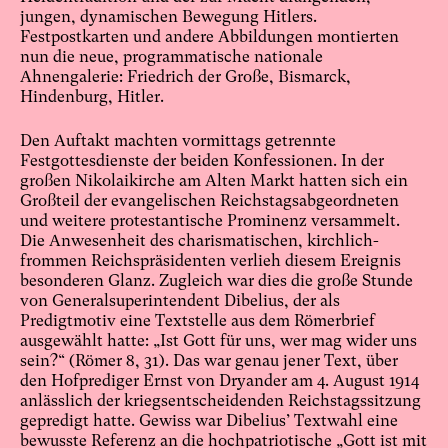
jungen, dynamischen Bewegung Hitlers.
Festpostkarten und andere Abbildungen montierten
nun die neue, programmatische nationale
Ahnengalerie: Friedrich der Große, Bismarck,
Hindenburg, Hitler.
Den Auftakt machten vormittags getrennte
Festgottesdienste der beiden Konfessionen. In der
großen Nikolaikirche am Alten Markt hatten sich ein
Großteil der evangelischen Reichstagsabgeordneten
und weitere protestantische Prominenz versammelt.
Die Anwesenheit des charismatischen, kirchlich-
frommen Reichspräsidenten verlieh diesem Ereignis
besonderen Glanz. Zugleich war dies die große Stunde
von Generalsuperintendent Dibelius, der als
Predigtmotiv eine Textstelle aus dem Römerbrief
ausgewählt hatte: „Ist Gott für uns, wer mag wider uns
sein?“ (Römer 8, 31). Das war genau jener Text, über
den Hofprediger Ernst von Dryander am 4. August 1914
anlässlich der kriegsentscheidenden Reichstagssitzung
gepredigt hatte. Gewiss war Dibelius’ Textwahl eine
bewusste Referenz an die hochpatriotische „Gott ist mit