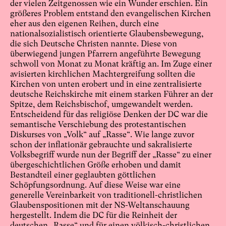
der vielen Zeitgenossen wie ein Wunder erschien. Ein
größeres Problem entstand den evangelischen Kirchen
eher aus den eigenen Reihen, durch eine
nationalsozialistisch orientierte Glaubensbewegung,
die sich Deutsche Christen nannte. Diese von
überwiegend jungen Pfarrern angeführte Bewegung
schwoll von Monat zu Monat kräftig an. Im Zuge einer
avisierten kirchlichen Machtergreifung sollten die
Kirchen von unten erobert und in eine zentralisierte
deutsche Reichskirche mit einem starken Führer an der
Spitze, dem Reichsbischof, umgewandelt werden.
Entscheidend für das religiöse Denken der DC war die
semantische Verschiebung des protestantischen
Diskurses von „Volk“ auf „Rasse“. Wie lange zuvor
schon der inflationär gebrauchte und sakralisierte
Volksbegriff wurde nun der Begriff der „Rasse“ zu einer
übergeschichtlichen Größe erhoben und damit
Bestandteil einer geglaubten göttlichen
Schöpfungsordnung. Auf diese Weise war eine
generelle Vereinbarkeit von traditionell-christlichen
Glaubenspositionen mit der NS-Weltanschauung
hergestellt. Indem die DC für die Reinheit der
deutschen „Rasse“ und für einen völkisch-christlichen