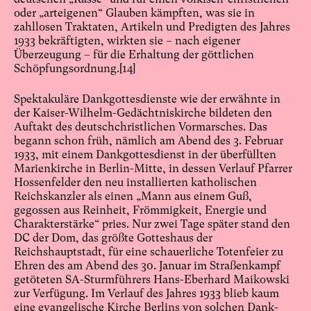
oder „arteigenen“ Glauben kämpften, was sie in
zahllosen Traktaten, Artikeln und Predigten des Jahres
1933 bekräftigten, wirkten sie – nach eigener
Überzeugung – für die Erhaltung der göttlichen
Schöpfungsordnung.
[14]
Spektakuläre Dankgottesdienste wie der erwähnte in
der Kaiser-Wilhelm-Gedächtniskirche bildeten den
Auftakt des deutschchristlichen Vormarsches. Das
begann schon früh, nämlich am Abend des 3. Februar
1933, mit einem Dankgottesdienst in der überfüllten
Marienkirche in Berlin-Mitte, in dessen Verlauf Pfarrer
Hossenfelder den neu installierten katholischen
Reichskanzler als einen „Mann aus einem Guß,
gegossen aus Reinheit, Frömmigkeit, Energie und
Charakterstärke“ pries. Nur zwei Tage später stand den
DC der Dom, das größte Gotteshaus der
Reichshauptstadt, für eine schauerliche Totenfeier zu
Ehren des am Abend des 30. Januar im Straßenkampf
getöteten SA-Sturmführers Hans-Eberhard Maikowski
zur Verfügung. Im Verlauf des Jahres 1933 blieb kaum
eine evangelische Kirche Berlins von solchen Dank-