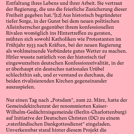
Entfaltung ihres Lebens und ihrer Arbeit. Sie vertraut
der Regierung, die uns die feierliche Zusicherung dieser
Freiheit gegeben hat.“
[12]
Aus historisch begründeter
tiefer Sorge, in der Gunst bei dem neuen politischen
Alleinherrscher gegenüber ihrem konfessionellen
Rivalen womöglich ins Hintertreffen zu geraten,
mühten sich sowohl Katholiken wie Protestanten im
Frühjahr 1933 nach Kräften, bei der neuen Regierung
als wohlmeinende Verbündete gutes Wetter zu machen.
Hitler wusste natürlich von der historisch tief
eingewurzelten deutschen Konfessionsrivalität, in der
er überhaupt ein deutsches nationales Urübel
schlechthin sah, und er verstand es durchaus, die
beiden rivalisierenden Kirchen gegeneinander
auszuspielen.
Nur einen Tag nach „Potsdam“, zum 22. März, hatte der
Gemeindekirchenrat der renommierten Kaiser-
Wilhelm-Gedächtnisgemeinde (Berlin-Charlottenburg)
auf Initiative der Deutschen Christen (DC) zu einem
„vaterländischen Dankgottesdienst“ eingeladen.
Unverkennbar stand hinter diesem Projekt die