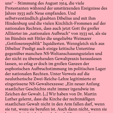
uns“ – Stimmung des August 1914, die viele
Protestanten während der umstürzenden Ereignisse des
Jahres 1933 aufs Neue empfanden. Und
selbstverständlich glaubten Dibelius und mit ihm
Hindenburg und die vielen Kirchlich-Frommen auf der
nationalen Rechten, dass auch jetzt Gott ihr großer
Alliierter im „nationalen Aufbruch“ von 1933 sei, als sie
im Bündnis mit Hitler die ungeliebte Weimarer
„Gottlosenrepublik“ liquidierten. Wenngleich sich aus
Dibelius’ Predigt
auch einige kritische Untertöne
gegenüber manchen NS-Weltanschauungszielen und
der nicht zu übersehenden Gewaltpraxis herauslesen
lassen, so erlag er doch im großen Ganzen der
euphorischen Aufbruchstimmung im politischen Lager
der nationalen Rechten. Unter Verweis auf die
neulutherische Zwei-Reiche-Lehre legitimierte er
eingerissene NS-Gewaltexzesse: „Ein neuer Anfang
staatlicher Geschichte steht immer irgendwie im
Zeichen der Gewalt. […] Wir haben von Dr. Martin
Luther gelernt, dass die Kirche der rechtmäßigen
staatlichen Gewalt nicht in den Arm fallen darf, wenn
sie tut, wozu sie berufen ist. Auch dann nicht, wenn sie