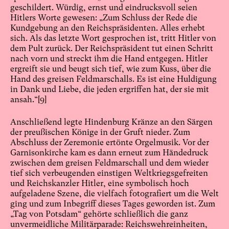
geschildert. Würdig, ernst und eindrucksvoll seien
Hitlers Worte gewesen: „Zum Schluss der Rede die
Kundgebung an den Reichspräsidenten. Alles erhebt
sich. Als das letzte Wort gesprochen ist, tritt Hitler von
dem Pult zurück. Der Reichspräsident tut einen Schritt
nach vorn und streckt ihm die Hand entgegen. Hitler
ergreift sie und beugt sich tief, wie zum Kuss, über die
Hand des greisen Feldmarschalls. Es ist eine Huldigung
in Dank und Liebe, die jeden ergriffen hat, der sie mit
ansah.“
[9]
Anschließend legte Hindenburg Kränze an den Särgen
der preußischen Könige in der Gruft nieder. Zum
Abschluss der Zeremonie ertönte Orgelmusik. Vor der
Garnisonkirche kam es dann erneut zum Händedruck
zwischen dem greisen Feldmarschall und dem wieder
tief sich verbeugenden einstigen Weltkriegsgefreiten
und Reichskanzler Hitler, eine symbolisch hoch
aufgeladene Szene, die vielfach fotografiert um die Welt
ging und zum Inbegriff dieses Tages geworden ist. Zum
„Tag von Potsdam“ gehörte schließlich die ganz
unvermeidliche Militärparade: Reichswehreinheiten,