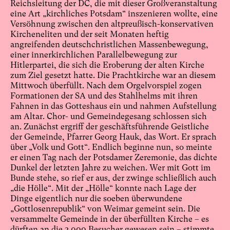
Reichsleitung der DC, die mit dieser Großveranstaltung
eine Art „kirchliches Potsdam“ inszenieren wollte, eine
Versöhnung zwischen den altpreußisch-konservativen
Kircheneliten und der seit Monaten heftig
angreifenden deutschchristlichen Massenbewegung,
einer innerkirchlichen Parallelbewegung zur
Hitlerpartei, die sich die Eroberung der alten Kirche
zum Ziel gesetzt hatte. Die Prachtkirche war an diesem
Mittwoch überfüllt. Nach dem Orgelvorspiel zogen
Formationen der SA und des Stahlhelms mit ihren
Fahnen in das Gotteshaus ein und nahmen Aufstellung
am Altar. Chor- und Gemeindegesang schlossen sich
an. Zunächst ergriff der geschäftsführende Geistliche
der Gemeinde, Pfarrer Georg Hauk, das Wort. Er sprach
über „Volk und Gott“. Endlich beginne nun, so meinte
er einen Tag nach der Potsdamer Zeremonie, das dichte
Dunkel der letzten Jahre zu weichen. Wer mit Gott im
Bunde stehe, so rief er aus, der zwinge schließlich auch
„die Hölle“. Mit der „Hölle“ konnte nach Lage der
Dinge eigentlich nur die soeben überwundene
„Gottlosenrepublik“ von Weimar gemeint sein. Die
versammelte Gemeinde in der überfüllten Kirche – es
dürften an die 3 000 Besucher gewesen sein – stimmte