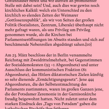
Gotteshäuser bereit und wir durften an prominenter
Stelle mit dabei sein! Und, auch dies war gewiss noch
kirchliches Kalkül: welch ein Unterschied zu den
kirchlich so elenden Zeiten der Weimarer
„Gottlosenrepublik“, als wir von Seiten der großen
Politik (Sozialisten, Zentrum, Liberale) überhaupt nicht
mehr gefragt waren, als uns Privileg um Privileg
genommen wurde, als die Kirchen bei
Parlamentseröffnungen im Abseits standen und sich auf
beschämende Nebenrollen abgedrängt sahen.
[10]
Am 23. März beschloss der in Berlin versammelte
Reichstag mit Zweidrittelmehrheit, bei Gegenstimmen
der Sozialdemokraten (93 +1 Abgeordnete) und unter
Ausschluss der kommunistischen Fraktion (81
Abgeordnete), das Hitlers diktatorischen Zielen künftig
so sehr dienende „Ermächtigungsgesetz“. Jene 444
Abgeordneten, die der Selbstentmachtung des
Parlaments zustimmten, waren im großen Ganzen jene,
die der Potsdamer Zeremonie in der Garnisonkirche
freudig beigewohnt hatten. Nicht zuletzt unter dem
starken Eindruck des „Tags von Potsdam“ gaben die
katholischen Bischöfe ihre früheren