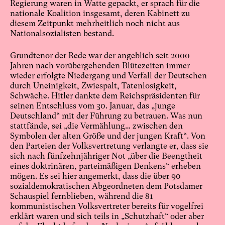
Regierung waren in Watte gepackt, er sprach für die
nationale Koalition insgesamt, deren Kabinett zu
diesem Zeitpunkt mehrheitlich noch nicht aus
Nationalsozialisten bestand.
Grundtenor der Rede war der angeblich seit 2000
Jahren nach vorübergehenden Blütezeiten immer
wieder erfolgte Niedergang und Verfall der Deutschen
durch Uneinigkeit, Zwiespalt, Tatenlosigkeit,
Schwäche. Hitler dankte dem Reichspräsidenten für
seinen Entschluss vom 30. Januar, das „junge
Deutschland“ mit der Führung zu betrauen. Was nun
stattfände, sei „die Vermählung… zwischen den
Symbolen der alten Größe und der jungen Kraft“. Von
den Parteien der Volksvertretung verlangte er, dass sie
sich nach fünfzehnjähriger Not „über die Beengtheit
eines doktrinären, parteimäßigen Denkens“ erheben
mögen. Es sei hier angemerkt, dass die über 90
sozialdemokratischen Abgeordneten dem Potsdamer
Schauspiel fernblieben, während die 81
kommunistischen Volksvertreter bereits für vogelfrei
erklärt waren und sich teils in „Schutzhaft“ oder aber