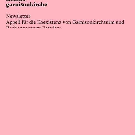
garnisonkirche
Newsletter
Appell für die Koexistenz von Garnisonkirchturm und
Rechenzentrum Potsdam
Über uns
Wissenschaftlicher Beirat
Impressum
Datenschutz