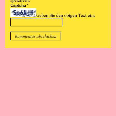
speichern.
Captcha
*
Geben Sie den obigen Text ein:
lernort
garnisonkirche
Newsletter
Appell für die Koexistenz von Garnisonkirchturm und
Rechenzentrum Potsdam
Über uns
Wissenschaftlicher Beirat
Impressum
Datenschutz