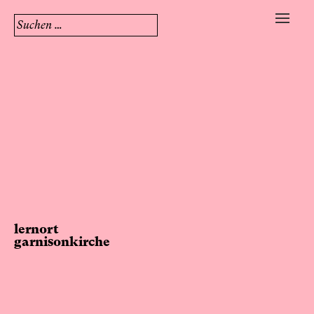
Suchen
nach:
Skip
to
content
lernort
garnisonkirche