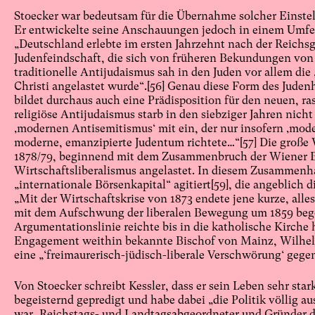
Stoecker war bedeutsam für die Übernahme solcher Einstel
Er entwickelte seine Anschauungen jedoch in einem Umfel
„Deutschland erlebte im ersten Jahrzehnt nach der Reichs
Judenfeindschaft, die sich von früheren Bekundungen von
traditionelle Antijudaismus sah in den Juden vor allem di
Christi angelastet wurde“.
[56]
Genau diese Form des Judenha
bildet durchaus auch eine Prädisposition für den neuen, ra
religiöse Antijudaismus starb in den siebziger Jahren nicht 
‚modernen Antisemitismus‘ mit ein, der nur insofern ‚moder
moderne, emanzipierte Judentum richtete…“
[57]
Die große W
1878/79, beginnend mit dem Zusammenbruch der Wiener B
Wirtschaftsliberalismus angelastet. In diesem Zusammenh
„internationale Börsenkapital“ agitiert
[59]
, die angeblich 
„Mit der Wirtschaftskrise von 1873 endete jene kurze, alles
mit dem Aufschwung der liberalen Bewegung um 1859 beg
Argumentationslinie reichte bis in die katholische Kirche 
Engagement weithin bekannte Bischof von Mainz, Wilhelm
eine „‘freimaurerisch-jüdisch-liberale Verschwörung‘ gegen
Von Stoecker schreibt Kessler, dass er sein Leben sehr star
begeisternd gepredigt und habe dabei „die Politik völlig au
war, Reichstags- und Landtagsabgeordneter und Gründer der