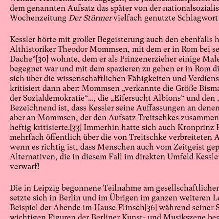
dem genannten Aufsatz das später von der nationalsoziali
Wochenzeitung
Der Stürmer
vielfach genutzte Schlagwort 
Kessler hörte mit großer Begeisterung auch den ebenfalls
Althistoriker Theodor Mommsen, mit dem er in Rom bei sei
Dache“
[30]
wohnte, dem er als Prinzenerzieher einige Male
begegnet war und mit dem spazieren zu gehen er in Rom die
sich über die wissenschaftlichen Fähigkeiten und Verdie
kritisiert dann aber: Mommsen „verkannte die Größe Bisma
der Sozialdemokratie“…, die „Eifersucht Albions“ und den
Bezeichnend ist, dass Kessler seine Auffassungen an denen 
aber an Mommsen, der den Aufsatz Treitschkes zusammen 
heftig kritisierte.
[33]
Immerhin hatte sich auch Kronprinz F
mehrfach öffentlich über die von Treitschke verbreiteten 
wenn es richtig ist, dass Menschen auch vom Zeitgeist ge
Alternativen, die in diesem Fall im direkten Umfeld Kessle
verwarf!
Die in Leipzig begonnene Teilnahme am gesellschaftliche
setzte sich in Berlin und im Übrigen im ganzen weiteren Le
Beispiel der Abende im Hause Flinsch
[36]
während seiner St
wichtigen Figuren der Berliner Kunst- und Musikszene be