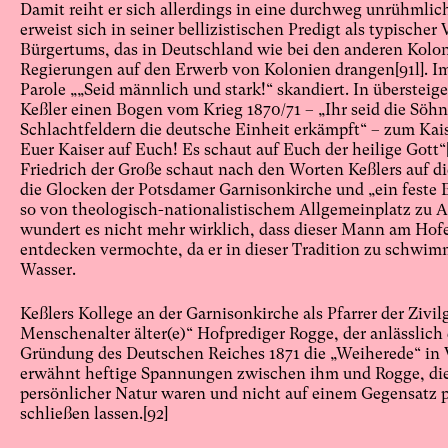
Damit reiht er sich allerdings in eine durchweg unrühmlich
erweist sich in seiner bellizistischen Predigt als typischer 
Bürgertums, das in Deutschland wie bei den anderen Kolon
Regierungen auf den Erwerb von Kolonien drangen
[91l]
. I
Parole „„Seid männlich und stark!“ skandiert. In übersteig
Keßler einen Bogen vom Krieg 1870/71 – „Ihr seid die Söhne
Schlachtfeldern die deutsche Einheit erkämpft“ – zum Kais
Euer Kaiser auf Euch! Es schaut auf Euch der heilige Gott“
Friedrich der Große schaut nach den Worten Keßlers auf d
die Glocken der Potsdamer Garnisonkirche und „ein feste 
so von theologisch-nationalistischem Allgemeinplatz zu A
wundert es nicht mehr wirklich, dass dieser Mann am Hofe
entdecken vermochte, da er in dieser Tradition zu schwim
Wasser.
Keßlers Kollege an der Garnisonkirche als Pfarrer der Zivi
Menschenalter älter(e)“ Hofprediger Rogge, der anlässlich
Gründung des Deutschen Reiches 1871 die „Weiherede“ in Ve
erwähnt heftige Spannungen zwischen ihm und Rogge, die 
persönlicher Natur waren und nicht auf einem Gegensatz po
schließen lassen.
[92]