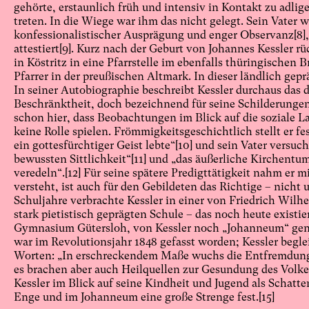
gehörte, erstaunlich früh und intensiv in Kontakt zu adli
treten. In die Wiege war ihm das nicht gelegt. Sein Vater w
konfessionalistischer Ausprägung und enger Observanz
[8]
attestiert
[9]
. Kurz nach der Geburt von Johannes Kessler rüc
in Köstritz in eine Pfarrstelle im ebenfalls thüringischen 
Pfarrer in der preußischen Altmark. In dieser ländlich ge
In seiner Autobiographie beschreibt Kessler durchaus das d
Beschränktheit, doch bezeichnend für seine Schilderungen
schon hier, dass Beobachtungen im Blick auf die soziale
keine Rolle spielen. Frömmigkeitsgeschichtlich stellt er f
ein gottesfürchtiger Geist lebte“
[10]
und sein Vater versucht
bewussten Sittlichkeit“
[11]
und „das äußerliche Kirchentum
veredeln“.
[12]
Für seine spätere Predigttätigkeit nahm er m
versteht, ist auch für den Gebildeten das Richtige – nicht
Schuljahre verbrachte Kessler in einer von Friedrich Wilh
stark pietistisch geprägten Schule – das noch heute existi
Gymnasium Gütersloh, von Kessler noch „Johanneum“ gen
war im Revolutionsjahr 1848 gefasst worden; Kessler begle
Worten: „In erschreckendem Maße wuchs die Entfremdung 
es brachen aber auch Heilquellen zur Gesundung des Volkes
Kessler im Blick auf seine Kindheit und Jugend als Schatt
Enge und im Johanneum eine große Strenge fest.
[15]