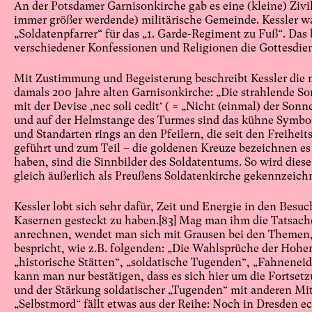
An der Potsdamer Garnisonkirche gab es eine (kleine) Zivi
immer größer werdende) militärische Gemeinde. Kessler wa
„Soldatenpfarrer“ für das „1. Garde-Regiment zu Fuß“. Das b
verschiedener Konfessionen und Religionen die Gottesdie
Mit Zustimmung und Begeisterung beschreibt Kessler die m
damals 200 Jahre alten Garnisonkirche: „Die strahlende So
mit der Devise ‚nec soli cedit‘ ( = „Nicht (einmal) der Sonn
und auf der Helmstange des Turmes sind das kühne Symbo
und Standarten rings an den Pfeilern, die seit den Freihei
geführt und zum Teil – die goldenen Kreuze bezeichnen 
haben, sind die Sinnbilder des Soldatentums. So wird dies
gleich äußerlich als Preußens Soldatenkirche gekennzeichn
Kessler lobt sich sehr dafür, Zeit und Energie in den Besu
Kasernen gesteckt zu haben.
[83]
Mag man ihm die Tatsache
anrechnen, wendet man sich mit Grausen bei den Themen, 
bespricht, wie z.B. folgenden: „Die Wahlsprüche der Hohe
„historische Stätten“, „soldatische Tugenden“, „Fahneneid
kann man nur bestätigen, dass es sich hier um die Fortset
und der Stärkung soldatischer „Tugenden“ mit anderen Mi
„Selbstmord“ fällt etwas aus der Reihe: Noch in Dresden ec