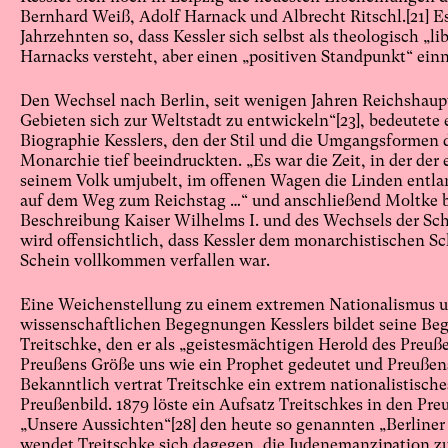
Bernhard Weiß, Adolf Harnack und Albrecht Ritschl.
[21]
Es
Jahrzehnten so, dass Kessler sich selbst als theologisch „li
Harnacks versteht, aber einen „positiven Standpunkt“ ei
Den Wechsel nach Berlin, seit wenigen Jahren Reichshaupts
Gebieten sich zur Weltstadt zu entwickeln“
[23]
, bedeutete
Biographie Kesslers, den der Stil und die Umgangsformen 
Monarchie tief beeindruckten. „Es war die Zeit, in der der
seinem Volk umjubelt, im offenen Wagen die Linden entla
auf dem Weg zum Reichstag …“ und anschließend Moltke 
Beschreibung Kaiser Wilhelms I. und des Wechsels der Sc
wird offensichtlich, dass Kessler dem monarchistischen S
Schein vollkommen verfallen war.
Eine Weichenstellung zu einem extremen Nationalismus u
wissenschaftlichen Begegnungen Kesslers bildet seine Beg
Treitschke, den er als „geistesmächtigen Herold des Preuß
Preußens Größe uns wie ein Prophet gedeutet und Preußen
Bekanntlich vertrat Treitschke ein extrem nationalistische
Preußenbild. 1879 löste ein Aufsatz Treitschkes in den Pr
„Unsere Aussichten“
[28]
den heute so genannten „Berliner 
wendet Treitschke sich dagegen, die Judenemanzipation z