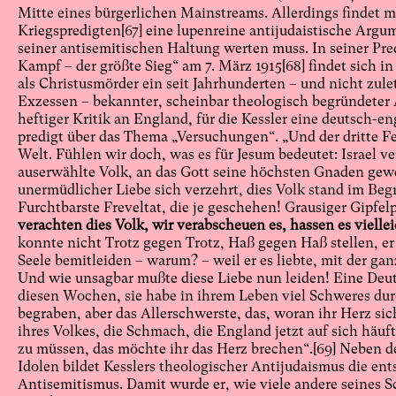
Mitte eines bürgerlichen Mainstreams. Allerdings findet ma
Kriegspredigten
[67]
eine lupenreine antijudaistische Argu
seiner antisemitischen Haltung werten muss. In seiner Pr
Kampf – der größte Sieg“ am 7. März 1915
[68]
findet sich i
als Christusmörder ein seit Jahrhunderten – und nicht zule
Exzessen – bekannter, scheinbar theologisch begründeter
heftiger Kritik an England, für die Kessler eine deutsch-e
predigt über das Thema „Versuchungen“. „Und der dritte Fe
Welt. Fühlen wir doch, was es für Jesum bedeutet: Israel v
auserwählte Volk, an das Gott seine höchsten Gnaden gewend
unermüdlicher Liebe sich verzehrt, dies Volk stand im Begr
Furchtbarste Freveltat, die je geschehen! Grausiger Gipf
verachten dies Volk, wir verabscheuen es, hassen es vielle
konnte nicht Trotz gegen Trotz, Haß gegen Haß stellen, er
Seele bemitleiden – warum? – weil er es liebte, mit der ganz
Und wie unsagbar mußte diese Liebe nun leiden! Eine Deut
diesen Wochen, sie habe in ihrem Leben viel Schweres d
begraben, aber das Allerschwerste, das, woran ihr Herz sic
ihres Volkes, die Schmach, die England jetzt auf sich häuf
zu müssen, das möchte ihr das Herz brechen“.
[69]
Neben de
Idolen bildet Kesslers theologischer Antijudaismus die en
Antisemitismus. Damit wurde er, wie viele andere seines 