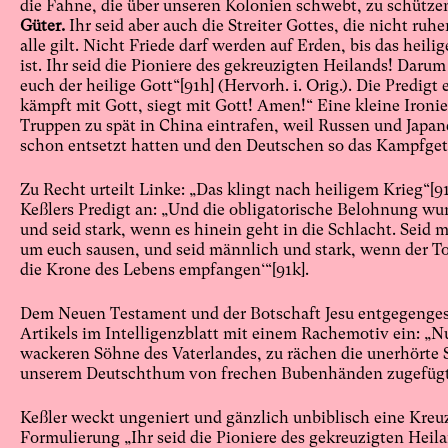
die Fahne, die über unseren Kolonien schwebt, zu schütze
Güter.
Ihr seid aber auch die Streiter Gottes, die nicht ruhe
alle gilt. Nicht Friede darf werden auf Erden, bis das heil
ist. Ihr seid die Pioniere des gekreuzigten Heilands! Daru
euch der heilige Gott“
[91h]
(Hervorh. i. Orig.). Die Predigt
kämpft mit Gott, siegt mit Gott! Amen!“ Eine kleine Ironie
Truppen zu spät in China eintrafen, weil Russen und Japan
schon entsetzt hatten und den Deutschen so das Kampfget
Zu Recht urteilt Linke: „Das klingt nach heiligem Krieg“
[91
Keßlers Predigt an: „Und die obligatorische Belohnung wu
und seid stark, wenn es hinein geht in die Schlacht. Seid
um euch sausen, und seid männlich und stark, wenn der To
die Krone des Lebens empfangen‘“
[91k]
.
Dem Neuen Testament und der Botschaft Jesu entgegengeset
Artikels im Intelligenzblatt mit einem Rachemotiv ein: „N
wackeren Söhne des Vaterlandes, zu rächen die unerhörte
unserem Deutschthum von frechen Bubenhänden zugefüg
Keßler weckt ungeniert und gänzlich unbiblisch eine Kreu
Formulierung „Ihr seid die Pioniere des gekreuzigten Hei