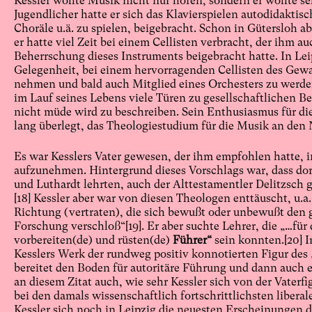
Kessler wollte Musik nicht nur hören, sondern er wollte se
Jugendlicher hatte er sich das Klavierspielen autodidaktisc
Choräle u.ä. zu spielen, beigebracht. Schon in Gütersloh ab
er hatte viel Zeit bei einem Cellisten verbracht, der ihm 
Beherrschung dieses Instruments beigebracht hatte. In Lei
Gelegenheit, bei einem hervorragenden Cellisten des Gew
nehmen und bald auch Mitglied eines Orchesters zu werde
im Lauf seines Lebens viele Türen zu gesellschaftlichen B
nicht müde wird zu beschreiben. Sein Enthusiasmus für die
lang überlegt, das Theologiestudium für die Musik an den
Es war Kesslers Vater gewesen, der ihm empfohlen hatte, 
aufzunehmen. Hintergrund dieses Vorschlags war, dass dor
und Luthardt lehrten, auch der Alttestamentler Delitzsch g
[18]
Kessler aber war von diesen Theologen enttäuscht, u.a. 
Richtung (vertraten), die sich bewußt oder unbewußt den 
Forschung verschloß“
[19]
. Er aber suchte Lehrer, die „…fü
vorbereiten(de) und rüsten(de)
Führer“
sein konnten.
[20]
I
Kesslers Werk der rundweg positiv konnotierten Figur des 
bereitet den Boden für autoritäre Führung und dann auch e
an diesem Zitat auch, wie sehr Kessler sich von der Vaterf
bei den damals wissenschaftlich fortschrittlichsten libera
Kessler sich noch in Leipzig die neuesten Erscheinungen 