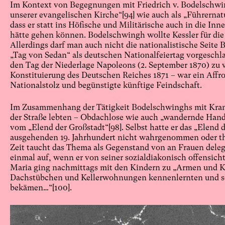
Im Kontext von Begegnungen mit Friedrich v. Bodelschw
unserer evangelischen Kirche“
[94]
wie auch als „Führernatu
dass er statt ins Höfische und Militärische auch in die In
hätte gehen können. Bodelschwingh wollte Kessler für di
Allerdings darf man auch nicht die nationalistische Seite
„Tag von Sedan“ als deutschen Nationalfeiertag vorgeschla
den Tag der Niederlage Napoleons (2. September 1870) zu w
Konstituierung des Deutschen Reiches 1871 – war ein Affr
Nationalstolz und begünstigte künftige Feindschaft.
Im Zusammenhang der Tätigkeit Bodelschwinghs mit Kran
der Straße lebten – Obdachlose wie auch „wandernde Hand
vom „Elend der Großstadt“
[98]
. Selbst hatte er das „Elend 
ausgehenden 19. Jahrhundert nicht wahrgenommen oder the
Zeit taucht das Thema als Gegenstand von an Frauen deleg
einmal auf, wenn er von seiner sozialdiakonisch offensicht
Maria ging nachmittags mit den Kindern zu „Armen und K
Dachstübchen und Kellerwohnungen kennenlernten und so
bekämen…“
[100]
.