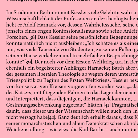
Im Studium in Berlin nimmt Kessler viele Gelehrte wahr un
Wissenschaftlichkeit der Professoren an der theologischen
hebt er Adolf Harnack vor, dessen Wahrheitssuche, seine o
jenseits eines engen Konfessionalismus sowie seine Anle
Forschen.
[38]
Dass Kessler seine persönlichen Begegnungen 
konnte natürlich nicht ausbleiben: „Ich schätze es als ein
nur, wie viele Tausende von Studenten, zu seinen Füßen ge
seinem Hause verkehren und in mehrfachen Besprechunge
konnte“
[39]
. Der noch vor dem Ersten Weltkrieg u.a. in Ber
ebenfalls ein begeisterter Anhänger Harnacks; Barth aber
der gesamten liberalen Theologie ab wegen deren unterst
Kriegspolitik zu Beginn des Ersten Weltkriegs. Kessler be
von konservativen Kreisen vorgeworfen worden war, „…da
des Kaisers, mit fliegenden Fahnen in das Lager der neue
und interpretiert, dass diejenigen, die Harnack kannten, „
Gesinnungsschwenkung zugetraut“ hätten.
[41]
Pragmatisch
damit, dass dieser um der Wissenschaft willen auch den „
nicht versagt habe
[42]
. Ganz deutlich erhellt daraus, dass K
seiner monarchistischen und allem Demokratischen abhold
Weichenstellung – wie etwa die Karl Barths – auch nur im