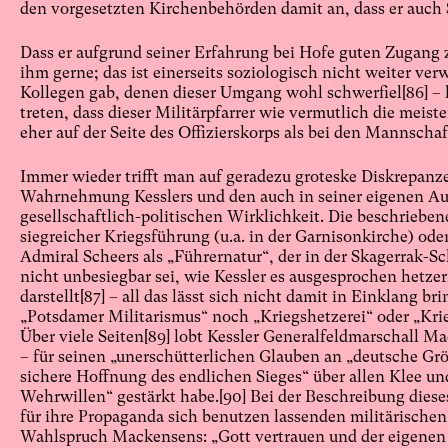
den vorgesetzten Kirchenbehörden damit an, dass er auch S
Dass er aufgrund seiner Erfahrung bei Hofe guten Zugang 
ihm gerne; das ist einerseits soziologisch nicht weiter ve
Kollegen gab, denen dieser Umgang wohl schwerfiel
[86]
– 
treten, dass dieser Militärpfarrer wie vermutlich die meist
eher auf der Seite des Offizierskorps als bei den Mannscha
Immer wieder trifft man auf geradezu groteske Diskrepanze
Wahrnehmung Kesslers und den auch in seiner eigenen 
gesellschaftlich-politischen Wirklichkeit. Die beschriebe
siegreicher Kriegsführung (u.a. in der Garnisonkirche) ode
Admiral Scheers als „Führernatur“, der in der Skagerrak-Sc
nicht unbesiegbar sei, wie Kessler es ausgesprochen hetze
darstellt
[87]
– all das lässt sich nicht damit in Einklang bri
„Potsdamer Militarismus“ noch „Kriegshetzerei“ oder „Krie
Über viele Seiten
[89]
lobt Kessler Generalfeldmarschall M
– für seinen „unerschütterlichen Glauben an „deutsche Grö
sichere Hoffnung des endlichen Sieges“ über allen Klee un
Wehrwillen“ gestärkt habe.
[90]
Bei der Beschreibung diese
für ihre Propaganda sich benutzen lassenden militärischen 
Wahlspruch Mackensens: „Gott vertrauen und der eigenen