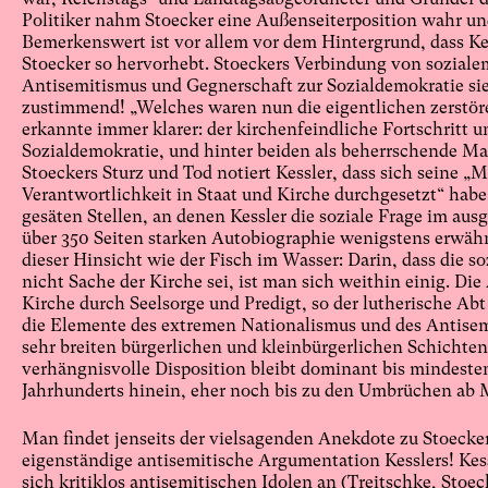
Politiker nahm Stoecker eine Außenseiterposition wahr und
Bemerkenswert ist vor allem vor dem Hintergrund, dass Kes
Stoecker so hervorhebt. Stoeckers Verbindung von sozia
Antisemitismus und Gegnerschaft zur Sozialdemokratie sieh
zustimmend! „Welches waren nun die eigentlichen zerstöre
erkannte immer klarer: der kirchenfeindliche Fortschritt u
Sozialdemokratie, und hinter beiden als beherrschende Ma
Stoeckers Sturz und Tod notiert Kessler, dass sich seine „
Verantwortlichkeit in Staat und Kirche durchgesetzt“ habe
gesäten Stellen, an denen Kessler die soziale Frage im aus
über 350 Seiten starken Autobiographie wenigstens erwäh
dieser Hinsicht wie der Fisch im Wasser: Darin, dass die so
nicht Sache der Kirche sei, ist man sich weithin einig. Die
Kirche durch Seelsorge und Predigt, so der lutherische Ab
die Elemente des extremen Nationalismus und des Antisemi
sehr breiten bürgerlichen und kleinbürgerlichen Schichten
verhängnisvolle Disposition bleibt dominant bis mindestens
Jahrhunderts hinein, eher noch bis zu den Umbrüchen ab Mi
Man findet jenseits der vielsagenden Anekdote zu Stoec
eigenständige antisemitische Argumentation Kesslers! Kess
sich kritiklos antisemitischen Idolen an (Treitschke, Stoec