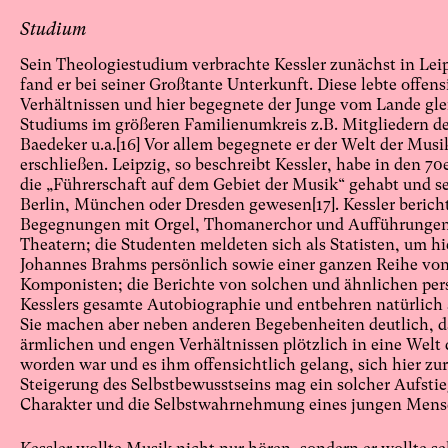
Studium
Sein Theologiestudium verbrachte Kessler zunächst in Leip
fand er bei seiner Großtante Unterkunft. Diese lebte offen
Verhältnissen und hier begegnete der Junge vom Lande gle
Studiums im größeren Familienumkreis z.B. Mitgliedern de
Baedeker u.a.
[16]
Vor allem begegnete er der Welt der Musik
erschließen. Leipzig, so beschreibt Kessler, habe in den 70
die „Führerschaft auf dem Gebiet der Musik“ gehabt und se
Berlin, München oder Dresden gewesen
[17]
. Kessler beric
Begegnungen mit Orgel, Thomanerchor und Aufführungen 
Theatern; die Studenten meldeten sich als Statisten, um hi
Johannes Brahms persönlich sowie einer ganzen Reihe v
Komponisten; die Berichte von solchen und ähnlichen pe
Kesslers gesamte Autobiographie und entbehren natürlich a
Sie machen aber neben anderen Begebenheiten deutlich, d
ärmlichen und engen Verhältnissen plötzlich in eine Welt
worden war und es ihm offensichtlich gelang, sich hier zur
Steigerung des Selbstbewusstseins mag ein solcher Aufsti
Charakter und die Selbstwahrnehmung eines jungen Mens