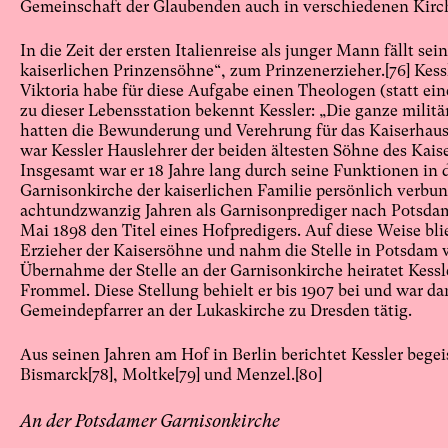
Gemeinschaft der Glaubenden auch in verschiedenen Kirc
In die Zeit der ersten Italienreise als junger Mann fällt s
kaiserlichen Prinzensöhne“, zum Prinzenerzieher.
[76]
Kessl
Viktoria habe für diese Aufgabe einen Theologen (statt ei
zu dieser Lebensstation bekennt Kessler: „Die ganze milit
hatten die Bewunderung und Verehrung für das Kaiserhaus
war Kessler Hauslehrer der beiden ältesten Söhne des Kais
Insgesamt war er 18 Jahre lang durch seine Funktionen in d
Garnisonkirche der kaiserlichen Familie persönlich verbun
achtundzwanzig Jahren als Garnisonprediger nach Potsdam 
Mai 1898 den Titel eines Hofpredigers. Auf diese Weise bli
Erzieher der Kaisersöhne und nahm die Stelle in Potsdam w
Übernahme der Stelle an der Garnisonkirche heiratet Kessl
Frommel. Diese Stellung behielt er bis 1907 bei und war da
Gemeindepfarrer an der Lukaskirche zu Dresden tätig.
Aus seinen Jahren am Hof in Berlin berichtet Kessler bege
Bismarck
[78]
, Moltke
[79]
und Menzel.
[80]
An der Potsdamer Garnisonkirche