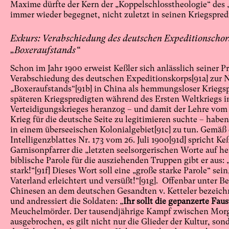
Maxime dürfte der Kern der „Koppelschlosstheologie“ des „G
immer wieder begegnet, nicht zuletzt in seinen Kriegspred
Exkurs: Verabschiedung des deutschen Expeditionschor
„Boxeraufstands“
Schon im Jahr 1900 erweist Keßler sich anlässlich seiner P
Verabschiedung des deutschen Expeditionskorps
[
91
a] zur 
„Boxeraufstands“
[91b]
in China als hemmungsloser Kriegsp
späteren Kriegspredigten während des Ersten Weltkriegs 
Verteidigungskrieges heranzog – und damit der Lehre vom
Krieg für die deutsche Seite zu legitimieren suchte – habe
in einem überseeischen Kolonialgebiet
[91c]
zu tun. Gemäß 
Intelligenzblattes Nr. 173 vom 26. Juli 1900
[91d]
spricht Keß
Garnisonpfarrer die „letzten seelsorgerischen Worte auf 
biblische Parole für die ausziehenden Truppen gibt er aus
stark!“
[91f]
Dieses Wort soll eine „große starke Parole“ sein
Vaterland erleichtert und versüßt!“
[91g]
. Offenbar unter B
Chinesen an dem deutschen Gesandten v. Ketteler bezeichn
und andressiert die Soldaten: „
Ihr sollt die gepanzerte Faus
Meuchelmörder. Der tausendjährige Kampf zwischen Morg
ausgebrochen, es gilt nicht nur die Glieder der Kultur, s