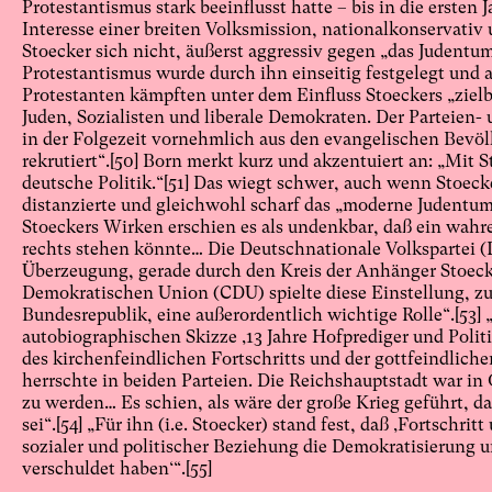
Protestantismus stark beeinflusst hatte – bis in die ersten
Interesse einer breiten Volksmission, nationalkonservativ 
Stoecker sich nicht, äußerst aggressiv gegen „das Judentum
Protestantismus wurde durch ihn einseitig festgelegt und an
Protestanten kämpften unter dem Einfluss Stoeckers „ziel
Juden, Sozialisten und liberale Demokraten. Der Parteien-
in der Folgezeit vornehmlich aus den evangelischen Bevö
rekrutiert“.
[50]
Born merkt kurz und akzentuiert an: „Mit S
deutsche Politik.“
[51]
Das wiegt schwer, auch wenn Stoeck
distanzierte und gleichwohl scharf das „moderne Judentum
Stoeckers Wirken erschien es als undenkbar, daß ein wahre
rechts stehen könnte… Die Deutschnationale Volkspartei (D
Überzeugung, gerade durch den Kreis der Anhänger Stoecker
Demokratischen Union (CDU) spielte diese Einstellung, z
Bundesrepublik, eine außerordentlich wichtige Rolle“.
[53]
„
autobiographischen Skizze ‚13 Jahre Hofprediger und Politi
des kirchenfeindlichen Fortschritts und der gottfeindlich
herrschte in beiden Parteien. Die Reichshauptstadt war in 
zu werden… Es schien, als wäre der große Krieg geführt, d
sei“.
[54]
„Für ihn (i.e. Stoecker) stand fest, daß ‚Fortschritt
sozialer und politischer Beziehung die Demokratisierung 
verschuldet haben‘“.
[55]