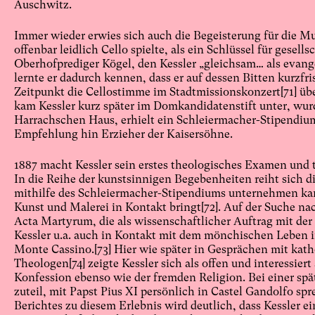
Auschwitz.
Immer wieder erwies sich auch die Begeisterung für die Mu
offenbar leidlich Cello spielte, als ein Schlüssel für gesell
Oberhofprediger Kögel, den Kessler „gleichsam… als evang
lernte er dadurch kennen, dass er auf dessen Bitten kurzfr
Zeitpunkt die Cellostimme im Stadtmissionskonzert
[71]
übe
kam Kessler kurz später im Domkandidatenstift unter, wur
Harrachschen Haus, erhielt ein Schleiermacher-Stipendiu
Empfehlung hin Erzieher der Kaisersöhne.
1887 macht Kessler sein erstes theologisches Examen und tr
In die Reihe der kunstsinnigen Begebenheiten reiht sich die 
mithilfe des Schleiermacher-Stipendiums unternehmen kan
Kunst und Malerei in Kontakt bringt
[72]
. Auf der Suche n
Acta Martyrum, die als wissenschaftlicher Auftrag mit der
Kessler u.a. auch in Kontakt mit dem mönchischen Leben i
Monte Cassino.
[73]
Hier wie später in Gesprächen mit kath
Theologen
[74]
zeigte Kessler sich als offen und interessie
Konfession ebenso wie der fremden Religion. Bei einer spät
zuteil, mit Papst Pius XI persönlich in Castel Gandolfo s
Berichtes zu diesem Erlebnis wird deutlich, dass Kessler