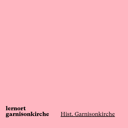
Skip
to
content
lernort
garnisonkirche
Hist. Garnisonkirche