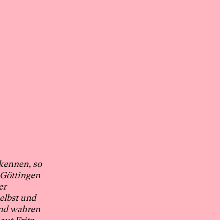
rkennen, so
 Göttingen
er
selbst und
and wahren