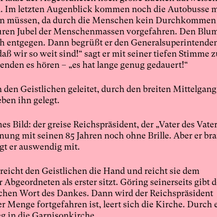
n. Im letzten Augenblick kommen noch die Autobusse m
rden müssen, da durch die Menschen kein Durchkommen
ren Jubel der Menschenmassen vorgefahren. Den Blu
h entgegen. Dann begrüßt er den Generalsuperintende
ß wir so weit sind!“ sagt er mit seiner tiefen Stimme 
henden es hören – „es hat lange genug gedauert!“
den Geistlichen geleitet, durch den breiten Mittelgan
ben ihn gelegt.
s Bild: der greise Reichspräsident, der „Vater des Vate
nung mit seinen 85 Jahren noch ohne Brille. Aber er bra
gt er auswendig mit.
reicht den Geistlichen die Hand und reicht sie dem
Abgeordneten als erster sitzt. Göring seinerseits gibt 
chen Wort des Dankes. Dann wird der Reichspräsident
r Menge fortgefahren ist, leert sich die Kirche. Durch 
g in die Garnisonkirche.