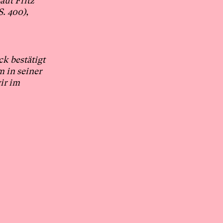
aut Fritz
. 400),
ck bestätigt
 in seiner
ir im