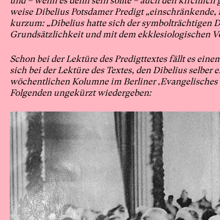
und – wenn es denn sein sollte – auch den kirchlich
weise Dibelius Potsdamer Predigt „einschränkende, 
kurzum: „Dibelius hatte sich der symbolträchtigen D
Grundsätzlichkeit und mit dem ekklesiologischen Vor
Schon bei der Lektüre des Predigttextes fällt es ein
sich bei der Lektüre des Textes, den Dibelius selber
wöchentlichen Kolumne im Berliner ‚Evangelisches So
Folgenden ungekürzt wiedergeben: