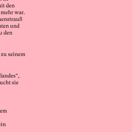
it den
 mehr war.
menstrauß
nten und
zu den
g zu seinem
rlandes“,
ucht sie
dem
ein