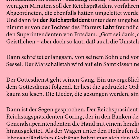
wenigen Minuten soll der Reichspräsident vorfahre
Abgeordneten, die ebenfalls hatten umgeleitet we
Und dann ist
der Reichspräsident
unter dem ungeheu
nimmt er von der Tochter des Pfarrers
Lahr
freundlic
den Superintendenten von Potsdam. „Gott sei dank, da
Geistlichen – aber doch so laut, daß auch die Umste
Dann schreitet er langsam, von seinem Sohn und von 
Sessel. Der Marschallstab wird auf ein Samtkissen ne
Der Gottesdienst geht seinen Gang. Ein unvergeßliche
dem Gottesdienst folgend. Er liest die gedruckte Ord
kaum zu lesen. Die Lieder, die gesungen werden, sin
Dann ist der Segen gesprochen. Der Reichspräsident 
Reichstagspräsidenten Göring, der in den Bänken der 
Generalsuperintendenten die Hand mit einem herzli
hinausgeleitet. Als der Wagen unter den Heilrufen de
lebensgefährliches Gedränge bahnt man sich den We