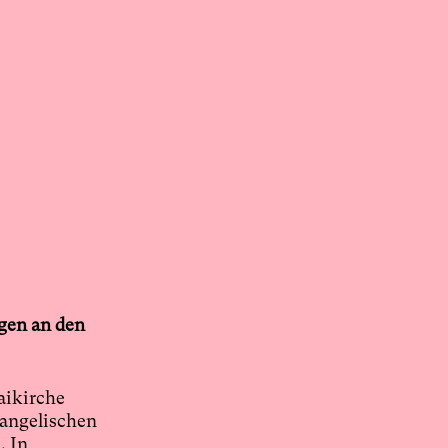
gen an den
aikirche
vangelischen
. In